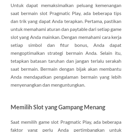
Untuk dapat memaksimalkan peluang kemenangan
saat bermain slot Pragmatic Play, ada beberapa tips
dan trik yang dapat Anda terapkan. Pertama, pastikan
untuk memahami aturan dan paytable dari setiap game
slot yang Anda mainkan. Dengan memahami cara kerja
setiap simbol dan fitur bonus, Anda dapat
mengoptimalkan strategi bermain Anda. Selain itu,
tetapkan batasan taruhan dan jangan terlalu serakah
saat bermain. Bermain dengan bijak akan membantu
Anda mendapatkan pengalaman bermain yang lebih
menyenangkan dan menguntungkan.
Memilih Slot yang Gampang Menang
Saat memilih game slot Pragmatic Play, ada beberapa
faktor yang perlu Anda pertimbangkan untuk