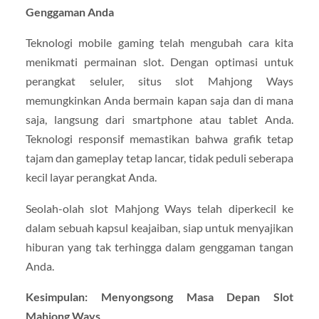
Genggaman Anda
Teknologi mobile gaming telah mengubah cara kita
menikmati permainan slot. Dengan optimasi untuk
perangkat seluler, situs slot Mahjong Ways
memungkinkan Anda bermain kapan saja dan di mana
saja, langsung dari smartphone atau tablet Anda.
Teknologi responsif memastikan bahwa grafik tetap
tajam dan gameplay tetap lancar, tidak peduli seberapa
kecil layar perangkat Anda.
Seolah-olah slot Mahjong Ways telah diperkecil ke
dalam sebuah kapsul keajaiban, siap untuk menyajikan
hiburan yang tak terhingga dalam genggaman tangan
Anda.
Kesimpulan: Menyongsong Masa Depan Slot
Mahjong Ways