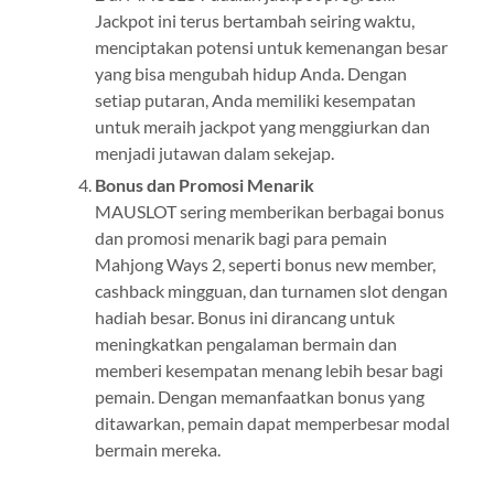
Jackpot ini terus bertambah seiring waktu,
menciptakan potensi untuk kemenangan besar
yang bisa mengubah hidup Anda. Dengan
setiap putaran, Anda memiliki kesempatan
untuk meraih jackpot yang menggiurkan dan
menjadi jutawan dalam sekejap.
Bonus dan Promosi Menarik
MAUSLOT sering memberikan berbagai bonus
dan promosi menarik bagi para pemain
Mahjong Ways 2, seperti bonus new member,
cashback mingguan, dan turnamen slot dengan
hadiah besar. Bonus ini dirancang untuk
meningkatkan pengalaman bermain dan
memberi kesempatan menang lebih besar bagi
pemain. Dengan memanfaatkan bonus yang
ditawarkan, pemain dapat memperbesar modal
bermain mereka.