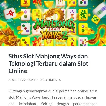
Situs Slot Mahjong Ways dan
Teknologi Terbaru dalam Slot
Online
AUGUST 22, 2024
/
0 COMMENTS
Di tengah gemerlapnya dunia permainan online, situs
slot Mahjong Ways berdiri sebagai mercusuar inovasi
dan keindahan. Seiring dengan perkembangan