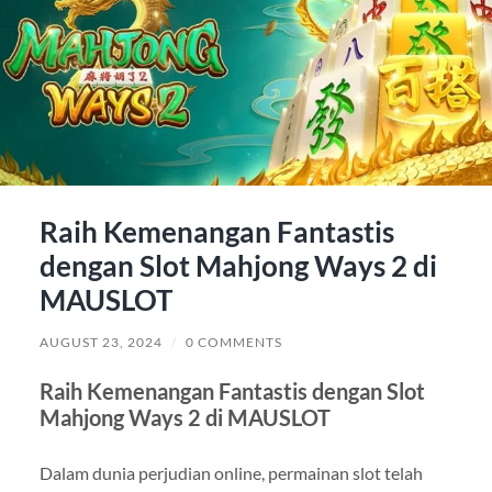
Raih Kemenangan Fantastis
dengan Slot Mahjong Ways 2 di
MAUSLOT
AUGUST 23, 2024
/
0 COMMENTS
Raih Kemenangan Fantastis dengan Slot
Mahjong Ways 2 di MAUSLOT
Dalam dunia perjudian online, permainan slot telah