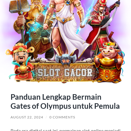
Panduan Lengkap Bermain
Gates of Olympus untuk Pemula
AUGUST 22, 2024
/
0 COMMENTS
Pada era digital saat ini, permainan slot online menjadi