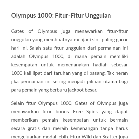
Olympus 1000: Fitur-Fitur Unggulan
Gates of Olympus juga menawarkan fitur-fitur
unggulan yang membuatnya menjadi slot paling gacor
hari ini. Salah satu fitur unggulan dari permainan ini
adalah Olympus 1000, di mana pemain memiliki
kesempatan untuk memenangkan hadiah sebesar
1000 kali lipat dari taruhan yang di pasang. Tak heran
jika permainan ini sering menjadi pilihan utama bagi
para pemain yang berburu jackpot besar.
Selain fitur Olympus 1000, Gates of Olympus juga
menawarkan fitur bonus Free Spins yang dapat
memberikan pemain kesempatan untuk bermain
secara gratis dan meraih kemenangan tanpa harus
mengeluarkan modal lebih. Fitur Wild dan Scatter juga