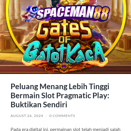
Peluang Menang Lebih Tinggi
Bermain Slot Pragmatic Play:
Buktikan Sendiri
AUGUST 26, 2024
/
0 COMMENTS
Pada era digital ini, permainan slot telah menjadi salah