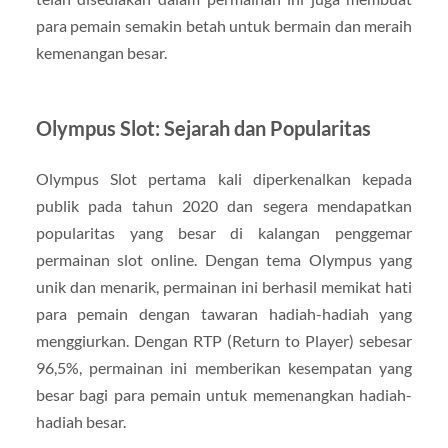
para pemain semakin betah untuk bermain dan meraih
kemenangan besar.
Olympus Slot: Sejarah dan Popularitas
Olympus Slot pertama kali diperkenalkan kepada
publik pada tahun 2020 dan segera mendapatkan
popularitas yang besar di kalangan penggemar
permainan slot online. Dengan tema Olympus yang
unik dan menarik, permainan ini berhasil memikat hati
para pemain dengan tawaran hadiah-hadiah yang
menggiurkan. Dengan RTP (Return to Player) sebesar
96,5%, permainan ini memberikan kesempatan yang
besar bagi para pemain untuk memenangkan hadiah-
hadiah besar.