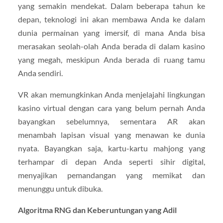
yang semakin mendekat. Dalam beberapa tahun ke
depan, teknologi ini akan membawa Anda ke dalam
dunia permainan yang imersif, di mana Anda bisa
merasakan seolah-olah Anda berada di dalam kasino
yang megah, meskipun Anda berada di ruang tamu
Anda sendiri.
VR akan memungkinkan Anda menjelajahi lingkungan
kasino virtual dengan cara yang belum pernah Anda
bayangkan sebelumnya, sementara AR akan
menambah lapisan visual yang menawan ke dunia
nyata. Bayangkan saja, kartu-kartu mahjong yang
terhampar di depan Anda seperti sihir digital,
menyajikan pemandangan yang memikat dan
menunggu untuk dibuka.
Algoritma RNG dan Keberuntungan yang Adil