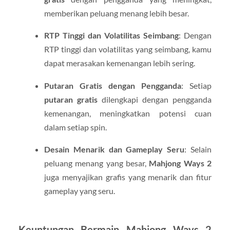
memberikan peluang menang lebih besar.
RTP Tinggi dan Volatilitas Seimbang
: Dengan
RTP tinggi dan volatilitas yang seimbang, kamu
dapat merasakan kemenangan lebih sering.
Putaran Gratis dengan Pengganda
: Setiap
putaran gratis
dilengkapi dengan pengganda
kemenangan, meningkatkan potensi cuan
dalam setiap spin.
Desain Menarik dan Gameplay Seru
: Selain
peluang menang yang besar,
Mahjong Ways 2
juga menyajikan grafis yang menarik dan fitur
gameplay yang seru.
Keuntungan Bermain Mahjong Ways 2