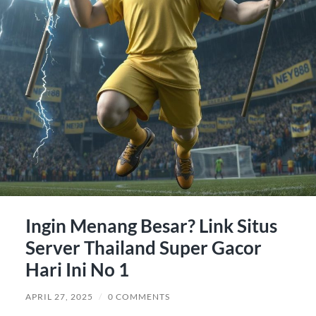
Ingin Menang Besar? Link Situs
Server Thailand Super Gacor
Hari Ini No 1
APRIL 27, 2025
/
0 COMMENTS