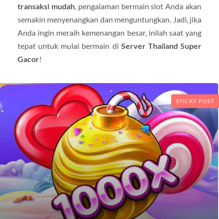
transaksi mudah
, pengalaman bermain slot Anda akan
semakin menyenangkan dan menguntungkan. Jadi, jika
Anda ingin meraih kemenangan besar, inilah saat yang
tepat untuk mulai bermain di
Server Thailand Super
Gacor
!
STICKY POST