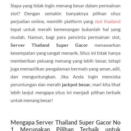
Siapa yang tidak ingin menang besar dalam permainan
slot? Dengan semakin banyaknya pilihan situs
perjudian online, memilih platform yang
slot thailand
tepat untuk meraih kemenangan bukanlah hal yang
mudah. Namun, bagi para pencinta permainan slot,
Server Thailand Super Gacor
menawarkan
kesempatan yang sangat menarik. Situs ini tidak hanya
memberikan peluang menang yang lebih besar, tetapi
juga memastikan pengalaman bermain yang aman, adil,
dan menguntungkan. Jika Anda ingin mencoba
peruntungan dan meraih
jackpot besar
, mari kita lihat
lebih lanjut mengapa situs ini menjadi pilihan terbaik
untuk menang besar!
Mengapa Server Thailand Super Gacor No
1 Merupakan Pilihan Terbaik untuk