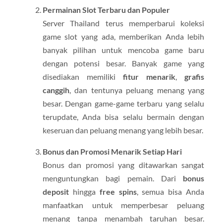
Permainan Slot Terbaru dan Populer
Server Thailand terus memperbarui koleksi
game slot yang ada, memberikan Anda lebih
banyak pilihan untuk mencoba game baru
dengan potensi besar. Banyak game yang
disediakan memiliki
fitur menarik
,
grafis
canggih
, dan tentunya peluang menang yang
besar. Dengan game-game terbaru yang selalu
terupdate, Anda bisa selalu bermain dengan
keseruan dan peluang menang yang lebih besar.
Bonus dan Promosi Menarik Setiap Hari
Bonus dan promosi yang ditawarkan sangat
menguntungkan bagi pemain. Dari
bonus
deposit
hingga
free spins
, semua bisa Anda
manfaatkan untuk memperbesar peluang
menang tanpa menambah taruhan besar.