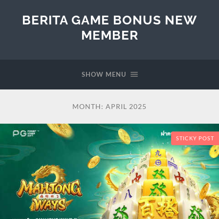
BERITA GAME BONUS NEW
MEMBER
SHOW MENU
MONTH:
APRIL 2025
STICKY POST