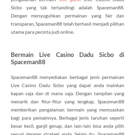
Sicbo yang tak tertandingi adalah Spaceman88.
Dengan menyuguhkan permainan yang fair dan
transparan, Spaceman88 telah berhasil menjadi pilihan
utama para pecinta judi online.
Bermain Live Casino Dadu Sicbo di
Spaceman88
Spaceman88 menyediakan berbagai jenis permainan
Live Casino Dadu Sicbo yang dapat anda mainkan
kapan saja dan di mana saja. Dengan tampilan yang
menarik dan fitur-fitur yang lengkap, Spaceman88
memberikan pengalaman bermain yang memuaskan
bagi para pemainnya. Berbagai jenis taruhan seperti
besar kecil, ganjil genap, dan lain-lain bisa anda pilih
sesuai dengan strategi anda. Selain itu, Spaceman88