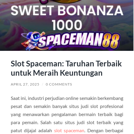
Slot Spaceman: Taruhan Terbaik
untuk Meraih Keuntungan
APRIL 27, 2025
/
0 COMMENTS
Saat ini, industri perjudian online semakin berkembang
pesat dan semakin banyak situs judi slot profesional
yang menawarkan pengalaman bermain terbaik bagi
para pemain. Salah satu situs judi slot terbaik yang
patut dijajal adalah
slot spaceman
. Dengan berbagai