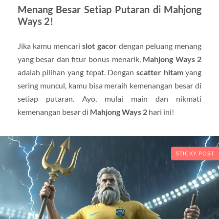
Menang Besar Setiap Putaran di Mahjong
Ways 2!
Jika kamu mencari
slot gacor
dengan peluang menang
yang besar dan fitur bonus menarik,
Mahjong Ways 2
adalah pilihan yang tepat. Dengan
scatter hitam
yang
sering muncul, kamu bisa meraih kemenangan besar di
setiap putaran. Ayo, mulai main dan nikmati
kemenangan besar di
Mahjong Ways 2
hari ini!
STICKY POST