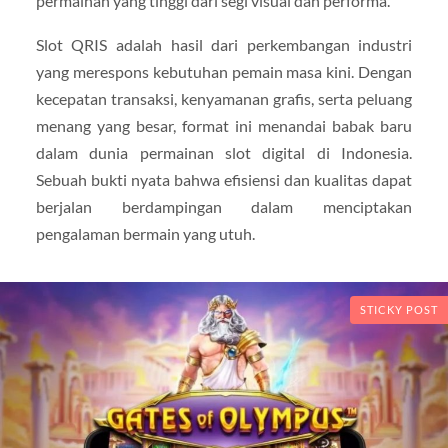
permainan yang tinggi dari segi visual dan performa.
Slot QRIS adalah hasil dari perkembangan industri
yang merespons kebutuhan pemain masa kini. Dengan
kecepatan transaksi, kenyamanan grafis, serta peluang
menang yang besar, format ini menandai babak baru
dalam dunia permainan slot digital di Indonesia.
Sebuah bukti nyata bahwa efisiensi dan kualitas dapat
berjalan berdampingan dalam menciptakan
pengalaman bermain yang utuh.
STICKY POST