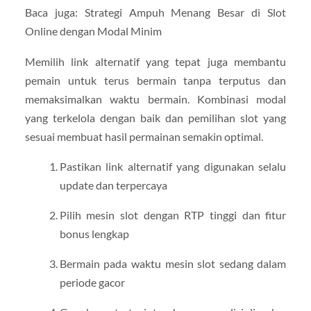
Baca juga: Strategi Ampuh Menang Besar di Slot
Online dengan Modal Minim
Memilih link alternatif yang tepat juga membantu
pemain untuk terus bermain tanpa terputus dan
memaksimalkan waktu bermain. Kombinasi modal
yang terkelola dengan baik dan pemilihan slot yang
sesuai membuat hasil permainan semakin optimal.
Pastikan link alternatif yang digunakan selalu
update dan terpercaya
Pilih mesin slot dengan RTP tinggi dan fitur
bonus lengkap
Bermain pada waktu mesin slot sedang dalam
periode gacor