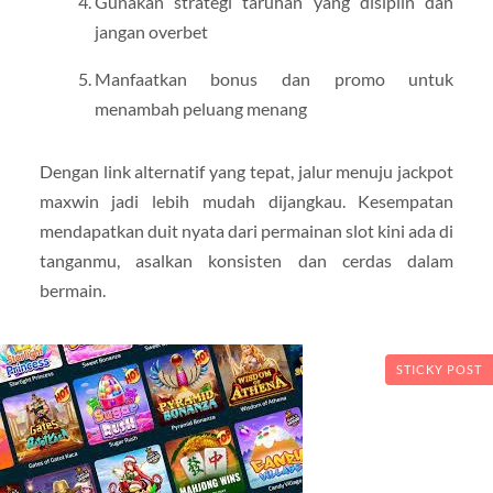
Gunakan strategi taruhan yang disiplin dan
jangan overbet
Manfaatkan bonus dan promo untuk
menambah peluang menang
Dengan link alternatif yang tepat, jalur menuju jackpot
maxwin jadi lebih mudah dijangkau. Kesempatan
mendapatkan duit nyata dari permainan slot kini ada di
tanganmu, asalkan konsisten dan cerdas dalam
bermain.
STICKY POST