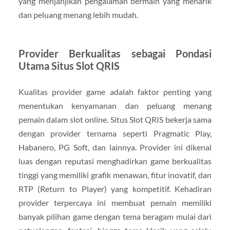
yang menjanjikan pengalaman bermain yang menarik
dan peluang menang lebih mudah.
Provider Berkualitas sebagai Pondasi
Utama Situs Slot QRIS
Kualitas provider game adalah faktor penting yang
menentukan kenyamanan dan peluang menang
pemain dalam slot online. Situs Slot QRIS bekerja sama
dengan provider ternama seperti Pragmatic Play,
Habanero, PG Soft, dan lainnya. Provider ini dikenal
luas dengan reputasi menghadirkan game berkualitas
tinggi yang memiliki grafik menawan, fitur inovatif, dan
RTP (Return to Player) yang kompetitif. Kehadiran
provider terpercaya ini membuat pemain memiliki
banyak pilihan game dengan tema beragam mulai dari