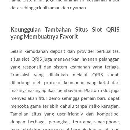
data sehingga lebih aman dan nyaman.
Keunggulan Tambahan Situs Slot QRIS
yang Membuatnya Favorit
Selain kemudahan deposit dan provider berkualitas,
situs slot QRIS juga menawarkan layanan pelanggan
yang responsif dan sistem keamanan yang terjaga.
Transaksi yang dilakukan melalui QRIS sudah
dilindungi oleh protokol keamanan yang ketat dari
masing-masing aplikasi pembayaran. Platform slot juga
menyediakan fitur demo sehingga pemain baru dapat
mencoba game terlebih dahulu tanpa risiko kerugian.
Tampilan situs yang user-friendly dan kompatibel
dengan berbagai perangkat, terutama smartphone,
menambah kenyamanan saat bermain kapan saja dan