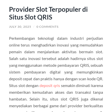
Provider Slot Terpopuler di
Situs Slot QRIS
JULY 30, 2025
/
0 COMMENTS
Perkembangan teknologi dalam industri perjudian
online terus menghadirkan inovasi yang memudahkan
pemain dalam menjalankan aktivitas bermain slot.
Salah satu inovasi tersebut adalah hadirnya situs slot
yang menggunakan metode pembayaran QRIS, sebuah
sistem pembayaran digital yang memungkinkan
deposit cepat dan praktis hanya dengan scan kode QR.
Situs slot dengan
deposit qris
semakin diminati karena
memberikan kemudahan akses dan transaksi tanpa
hambatan. Selain itu, situs slot QRIS juga dikenal
menyediakan berbagai game dari provider berkualitas