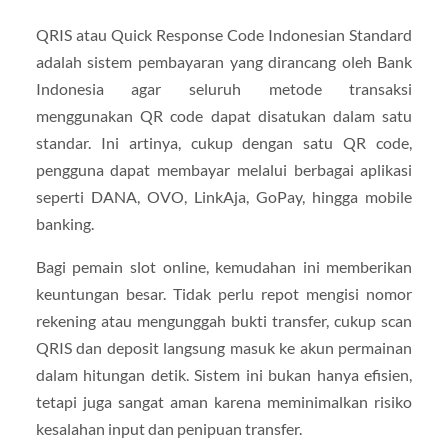
QRIS atau Quick Response Code Indonesian Standard
adalah sistem pembayaran yang dirancang oleh Bank
Indonesia agar seluruh metode transaksi
menggunakan QR code dapat disatukan dalam satu
standar. Ini artinya, cukup dengan satu QR code,
pengguna dapat membayar melalui berbagai aplikasi
seperti DANA, OVO, LinkAja, GoPay, hingga mobile
banking.
Bagi pemain slot online, kemudahan ini memberikan
keuntungan besar. Tidak perlu repot mengisi nomor
rekening atau mengunggah bukti transfer, cukup scan
QRIS dan deposit langsung masuk ke akun permainan
dalam hitungan detik. Sistem ini bukan hanya efisien,
tetapi juga sangat aman karena meminimalkan risiko
kesalahan input dan penipuan transfer.