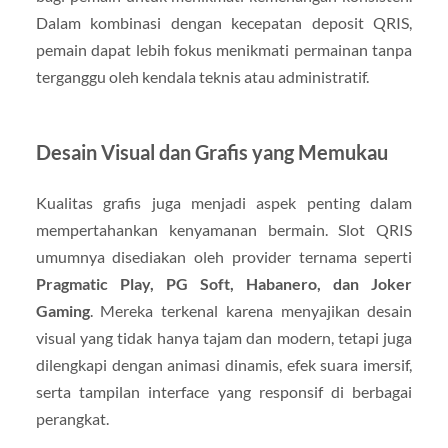
Dalam kombinasi dengan kecepatan deposit QRIS,
pemain dapat lebih fokus menikmati permainan tanpa
terganggu oleh kendala teknis atau administratif.
Desain Visual dan Grafis yang Memukau
Kualitas grafis juga menjadi aspek penting dalam
mempertahankan kenyamanan bermain. Slot QRIS
umumnya disediakan oleh provider ternama seperti
Pragmatic Play, PG Soft, Habanero, dan Joker
Gaming
. Mereka terkenal karena menyajikan desain
visual yang tidak hanya tajam dan modern, tetapi juga
dilengkapi dengan animasi dinamis, efek suara imersif,
serta tampilan interface yang responsif di berbagai
perangkat.