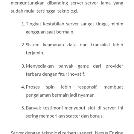
menguntungkan dibanding server-server lama yang
sudah mulai tertinggal teknologi.
Tingkat kestabilan server sangat tinggi, minim
gangguan saat bermain.
Sistem keamanan data dan transaksi lebih
terjamin.
Menyediakan banyak game dari provider
terbaru dengan fitur inovatif.
Proses spin lebih responsif, membuat
pengalaman bermain jadi nyaman.
Banyak testimoni menyebut slot di server ini
sering memberikan scatter dan bonus.
Server dengan teknologi terbaru seperti Nexus Engine