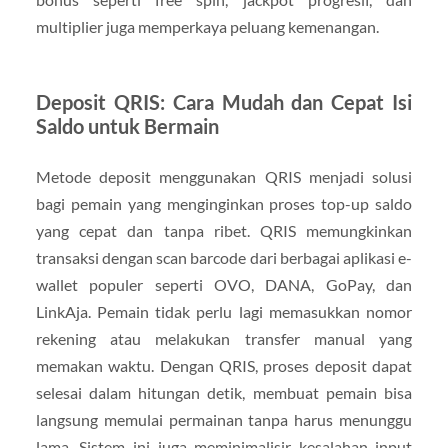
multiplier juga memperkaya peluang kemenangan.
Deposit QRIS: Cara Mudah dan Cepat Isi
Saldo untuk Bermain
Metode deposit menggunakan QRIS menjadi solusi
bagi pemain yang menginginkan proses top-up saldo
yang cepat dan tanpa ribet. QRIS memungkinkan
transaksi dengan scan barcode dari berbagai aplikasi e-
wallet populer seperti OVO, DANA, GoPay, dan
LinkAja. Pemain tidak perlu lagi memasukkan nomor
rekening atau melakukan transfer manual yang
memakan waktu. Dengan QRIS, proses deposit dapat
selesai dalam hitungan detik, membuat pemain bisa
langsung memulai permainan tanpa harus menunggu
lama. Sistem ini juga meminimalisir kesalahan input