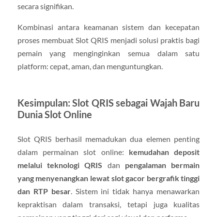
secara signifikan.
Kombinasi antara keamanan sistem dan kecepatan
proses membuat Slot QRIS menjadi solusi praktis bagi
pemain yang menginginkan semua dalam satu
platform: cepat, aman, dan menguntungkan.
Kesimpulan: Slot QRIS sebagai Wajah Baru
Dunia Slot Online
Slot QRIS berhasil memadukan dua elemen penting
dalam permainan slot online:
kemudahan deposit
melalui teknologi QRIS
dan
pengalaman bermain
yang menyenangkan lewat slot gacor bergrafik tinggi
dan RTP besar
. Sistem ini tidak hanya menawarkan
kepraktisan dalam transaksi, tetapi juga kualitas