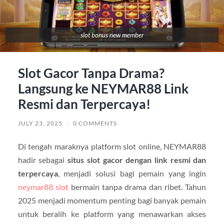
slot bonus new member
Slot Gacor Tanpa Drama?
Langsung ke NEYMAR88 Link
Resmi dan Terpercaya!
JULY 23, 2025
/
0 COMMENTS
Di tengah maraknya platform slot online, NEYMAR88
hadir sebagai
situs slot gacor dengan link resmi dan
terpercaya
, menjadi solusi bagi pemain yang ingin
neymar88 slot
bermain tanpa drama dan ribet. Tahun
2025 menjadi momentum penting bagi banyak pemain
untuk beralih ke platform yang menawarkan akses