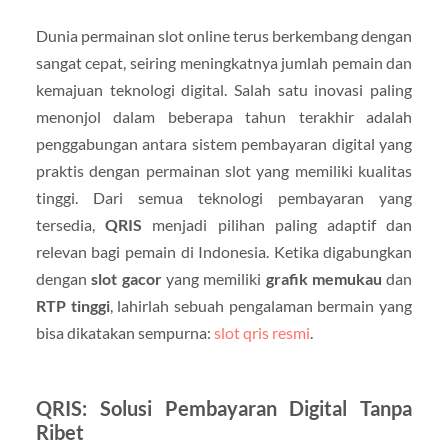
Dunia permainan slot online terus berkembang dengan
sangat cepat, seiring meningkatnya jumlah pemain dan
kemajuan teknologi digital. Salah satu inovasi paling
menonjol dalam beberapa tahun terakhir adalah
penggabungan antara sistem pembayaran digital yang
praktis dengan permainan slot yang memiliki kualitas
tinggi. Dari semua teknologi pembayaran yang
tersedia,
QRIS
menjadi pilihan paling adaptif dan
relevan bagi pemain di Indonesia. Ketika digabungkan
dengan
slot gacor
yang memiliki
grafik memukau
dan
RTP tinggi
, lahirlah sebuah pengalaman bermain yang
bisa dikatakan sempurna:
slot qris resmi
.
QRIS: Solusi Pembayaran Digital Tanpa
Ribet