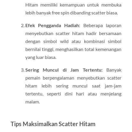
Hitam memiliki kemampuan untuk membuka
lebih banyak free spin dibanding scatter biasa.
Efek Pengganda Hadiah:
Beberapa laporan
menyebutkan scatter hitam hadir bersamaan
dengan simbol wild atau kombinasi simbol
bernilai tinggi, menghasilkan total kemenangan
yang luar biasa.
Sering Muncul di Jam Tertentu:
Banyak
pemain berpengalaman menyebutkan scatter
hitam lebih sering muncul saat jam-jam
tertentu, seperti dini hari atau menjelang
malam.
Tips Maksimalkan Scatter Hitam