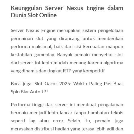
Keunggulan Server Nexus Engine dalam
Dunia Slot Online
Server Nexus Engine merupakan sistem pengelolaan
permainan slot yang dirancang untuk memberikan
performa maksimal, baik dari sisi kecepatan maupun
kestabilan gameplay. Banyak pemain menyebut slot
dari server ini lebih mudah menang karena algoritma
yang dinamis dan tingkat RTP yang kompetitif.
Baca juga: Slot Gacor 2025: Waktu Paling Pas Buat
Spin Biar Auto JP!
Performa tinggi dari server ini membuat pengalaman
bermain menjadi lebih lancar tanpa hambatan teknis
seperti lag atau error. Selain itu, pemain juga
merasakan distribusi hadiah yang terasa lebih adil dan