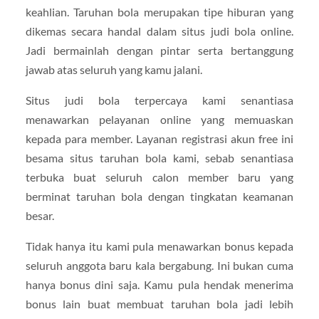
keahlian. Taruhan bola merupakan tipe hiburan yang
dikemas secara handal dalam situs judi bola online.
Jadi bermainlah dengan pintar serta bertanggung
jawab atas seluruh yang kamu jalani.
Situs judi bola terpercaya kami senantiasa
menawarkan pelayanan online yang memuaskan
kepada para member. Layanan registrasi akun free ini
besama situs taruhan bola kami, sebab senantiasa
terbuka buat seluruh calon member baru yang
berminat taruhan bola dengan tingkatan keamanan
besar.
Tidak hanya itu kami pula menawarkan bonus kepada
seluruh anggota baru kala bergabung. Ini bukan cuma
hanya bonus dini saja. Kamu pula hendak menerima
bonus lain buat membuat taruhan bola jadi lebih