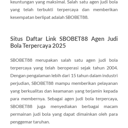
keuntungan yang maksimal. Salah satu agen judi bola
yang telah terbukti terpercaya dan memberikan
kesempatan berlipat adalah SBOBET88.
Situs Daftar Link SBOBET88 Agen Judi
Bola Terpercaya 2025
SBOBET88 merupakan salah satu agen judi bola
terpercaya yang telah beroperasi sejak tahun 2004.
Dengan pengalaman lebih dari 15 tahun dalam industri
perjudian, SBOBET88 mampu memberikan pelayanan
yang berkualitas dan keamanan yang terjamin kepada
para membernya. Sebagai agen judi bola terpercaya,
SBOBET88 juga menyediakan berbagai macam
permainan judi bola yang dapat dimainkan oleh para
penggemar taruhan.