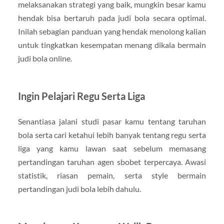
melaksanakan strategi yang baik, mungkin besar kamu
hendak bisa bertaruh pada judi bola secara optimal.
Inilah sebagian panduan yang hendak menolong kalian
untuk tingkatkan kesempatan menang dikala bermain
judi bola online.
Ingin Pelajari Regu Serta Liga
Senantiasa jalani studi pasar kamu tentang taruhan
bola serta cari ketahui lebih banyak tentang regu serta
liga yang kamu lawan saat sebelum memasang
pertandingan taruhan agen sbobet terpercaya. Awasi
statistik, riasan pemain, serta style bermain
pertandingan judi bola lebih dahulu.