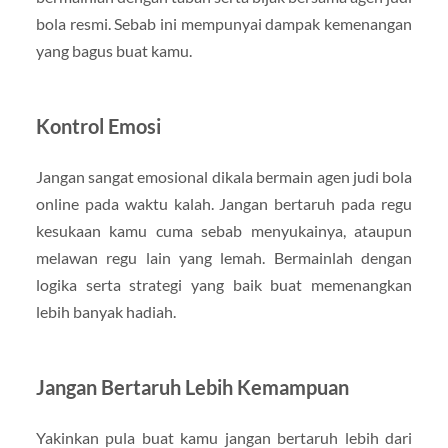
bola resmi. Sebab ini mempunyai dampak kemenangan
yang bagus buat kamu.
Kontrol Emosi
Jangan sangat emosional dikala bermain agen judi bola
online pada waktu kalah. Jangan bertaruh pada regu
kesukaan kamu cuma sebab menyukainya, ataupun
melawan regu lain yang lemah. Bermainlah dengan
logika serta strategi yang baik buat memenangkan
lebih banyak hadiah.
Jangan Bertaruh Lebih Kemampuan
Yakinkan pula buat kamu jangan bertaruh lebih dari