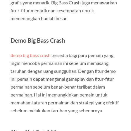
grafis yang menarik, Big Bass Crash juga menawarkan
fitur-fitur menarik dan kesempatan untuk
memenangkan hadiah besar.
Demo Big Bass Crash
demo big bass crash
tersedia bagi para pemain yang
ingin mencoba permainan ini sebelum memasang
taruhan dengan uang sungguhan. Dengan fitur demo
ini, pemain dapat mengenal gameplay dan fitur-fitur
permainan sebelum benar-benar terlibat dalam
permainan. Hal ini memungkinkan pemain untuk
memahami aturan permainan dan strategi yang efektif
sebelum melakukan taruhan yang sebenarnya.