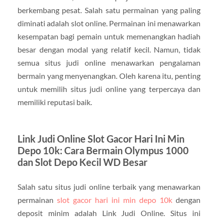
berkembang pesat. Salah satu permainan yang paling
diminati adalah slot online. Permainan ini menawarkan
kesempatan bagi pemain untuk memenangkan hadiah
besar dengan modal yang relatif kecil. Namun, tidak
semua situs judi online menawarkan pengalaman
bermain yang menyenangkan. Oleh karena itu, penting
untuk memilih situs judi online yang terpercaya dan
memiliki reputasi baik.
Link Judi Online Slot Gacor Hari Ini Min
Depo 10k: Cara Bermain Olympus 1000
dan Slot Depo Kecil WD Besar
Salah satu situs judi online terbaik yang menawarkan
permainan
slot gacor hari ini min depo 10k
dengan
deposit minim adalah Link Judi Online. Situs ini