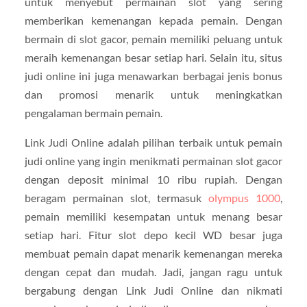
untuk menyebut permainan slot yang sering
memberikan kemenangan kepada pemain. Dengan
bermain di slot gacor, pemain memiliki peluang untuk
meraih kemenangan besar setiap hari. Selain itu, situs
judi online ini juga menawarkan berbagai jenis bonus
dan promosi menarik untuk meningkatkan
pengalaman bermain pemain.
Link Judi Online adalah pilihan terbaik untuk pemain
judi online yang ingin menikmati permainan slot gacor
dengan deposit minimal 10 ribu rupiah. Dengan
beragam permainan slot, termasuk
olympus 1000
,
pemain memiliki kesempatan untuk menang besar
setiap hari. Fitur slot depo kecil WD besar juga
membuat pemain dapat menarik kemenangan mereka
dengan cepat dan mudah. Jadi, jangan ragu untuk
bergabung dengan Link Judi Online dan nikmati