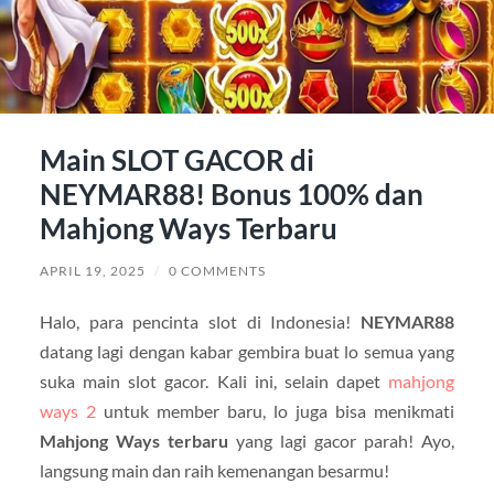
Main SLOT GACOR di
NEYMAR88! Bonus 100% dan
Mahjong Ways Terbaru
APRIL 19, 2025
/
0 COMMENTS
Halo, para pencinta slot di Indonesia!
NEYMAR88
datang lagi dengan kabar gembira buat lo semua yang
suka main slot gacor. Kali ini, selain dapet
mahjong
ways 2
untuk member baru, lo juga bisa menikmati
Mahjong Ways terbaru
yang lagi gacor parah! Ayo,
langsung main dan raih kemenangan besarmu!