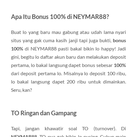
Apa Itu Bonus 100% di NEYMAR88?
Buat lo yang baru mau gabung atau udah lama nyari
situs yang gak cuma kasih janji tapi juga bukti,
bonus
100%
di NEYMAR88 pasti bakal bikin lo happy! Jadi
gini, begitu lo daftar akun baru dan melakukan deposit
pertama, lo bakal langsung dapet bonus sebesar
100%
dari deposit pertama lo. Misalnya lo deposit 100 ribu,
lo bakal langsung dapet 200 ribu untuk dimainkan.
Seru, kan?
TO Ringan dan Gampang
Tapi, jangan khawatir soal TO (turnover). Di
NEYMAR88
, TO-nya gak bikin lo pusing. Cukup main