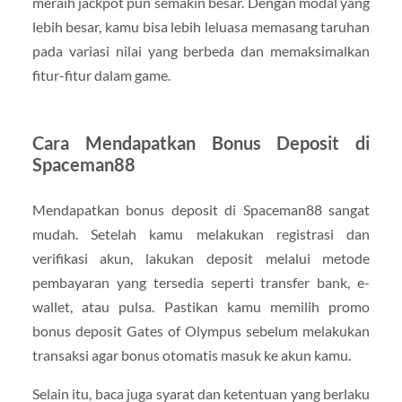
meraih jackpot pun semakin besar. Dengan modal yang
lebih besar, kamu bisa lebih leluasa memasang taruhan
pada variasi nilai yang berbeda dan memaksimalkan
fitur-fitur dalam game.
Cara Mendapatkan Bonus Deposit di
Spaceman88
Mendapatkan bonus deposit di Spaceman88 sangat
mudah. Setelah kamu melakukan registrasi dan
verifikasi akun, lakukan deposit melalui metode
pembayaran yang tersedia seperti transfer bank, e-
wallet, atau pulsa. Pastikan kamu memilih promo
bonus deposit Gates of Olympus sebelum melakukan
transaksi agar bonus otomatis masuk ke akun kamu.
Selain itu, baca juga syarat dan ketentuan yang berlaku