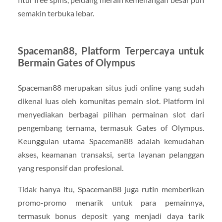
semakin terbuka lebar.
Spaceman88, Platform Terpercaya untuk
Bermain Gates of Olympus
Spaceman88 merupakan situs judi online yang sudah
dikenal luas oleh komunitas pemain slot. Platform ini
menyediakan berbagai pilihan permainan slot dari
pengembang ternama, termasuk Gates of Olympus.
Keunggulan utama Spaceman88 adalah kemudahan
akses, keamanan transaksi, serta layanan pelanggan
yang responsif dan profesional.
Tidak hanya itu, Spaceman88 juga rutin memberikan
promo-promo menarik untuk para pemainnya,
termasuk bonus deposit yang menjadi daya tarik