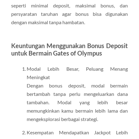
seperti minimal deposit, maksimal bonus, dan
persyaratan taruhan agar bonus bisa digunakan
dengan maksimal tanpa hambatan.
Keuntungan Menggunakan Bonus Deposit
untuk Bermain Gates of Olympus
Modal Lebih Besar, Peluang Menang
Meningkat
Dengan bonus deposit, modal bermain
bertambah tanpa perlu mengeluarkan dana
tambahan. Modal yang lebih besar
memungkinkan kamu bermain lebih lama dan
mengeksplorasi berbagai strategi.
Kesempatan Mendapatkan Jackpot Lebih