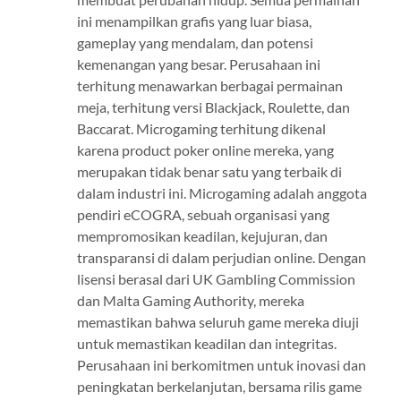
ini menampilkan grafis yang luar biasa,
gameplay yang mendalam, dan potensi
kemenangan yang besar. Perusahaan ini
terhitung menawarkan berbagai permainan
meja, terhitung versi Blackjack, Roulette, dan
Baccarat. Microgaming terhitung dikenal
karena product poker online mereka, yang
merupakan tidak benar satu yang terbaik di
dalam industri ini. Microgaming adalah anggota
pendiri eCOGRA, sebuah organisasi yang
mempromosikan keadilan, kejujuran, dan
transparansi di dalam perjudian online. Dengan
lisensi berasal dari UK Gambling Commission
dan Malta Gaming Authority, mereka
memastikan bahwa seluruh game mereka diuji
untuk memastikan keadilan dan integritas.
Perusahaan ini berkomitmen untuk inovasi dan
peningkatan berkelanjutan, bersama rilis game