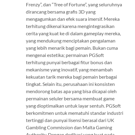
Frenzy”, dan “Tree of Fortune”, yang seluruhnya
dirancang bersama grafis 3D yang
mengagumkan dan efek suara imersif. Mereka
terhitung dikenal karena mengintegrasikan
cerita yang kuat ke di dalam gameplay mereka,
yang mendukung menciptakan pengalaman
yang lebih menarik bagi pemain. Bukan cuma
mengenai estetika; permainan PGSoft
terhitung punyai berbagai fitur bonus dan
mekanisme yang inovatif, yang menambah
kekuatan tarik mereka bagi pemain berbagai
tingkat. Selain itu, perusahaan ini konsisten
mendorong batas apa yang bisa dicapai oleh
permainan seluler bersama membuat game
yang dioptimalkan untuk layar sentuh. PGSoft
berkomitmen untuk mematuhi standar industri
tertinggi dan punyai lisensi berasal dari UK
Gambling Commission dan Malta Gaming
Authority. Dengan dedikasi yang kuat pada