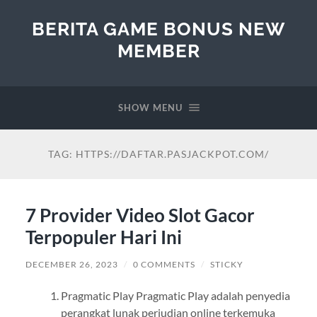
BERITA GAME BONUS NEW
MEMBER
SHOW MENU
TAG:
HTTPS://DAFTAR.PASJACKPOT.COM/
7 Provider Video Slot Gacor
Terpopuler Hari Ini
DECEMBER 26, 2023
/
0 COMMENTS
/
STICKY
Pragmatic Play Pragmatic Play adalah penyedia
perangkat lunak perjudian online terkemuka