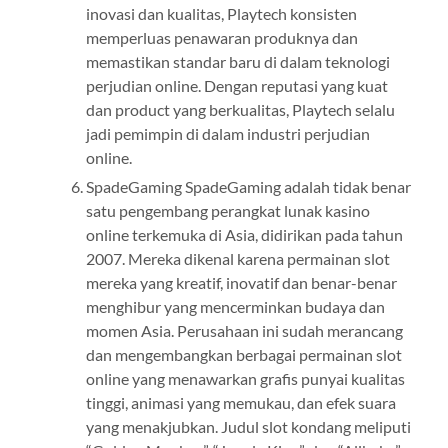
inovasi dan kualitas, Playtech konsisten
memperluas penawaran produknya dan
memastikan standar baru di dalam teknologi
perjudian online. Dengan reputasi yang kuat
dan product yang berkualitas, Playtech selalu
jadi pemimpin di dalam industri perjudian
online.
SpadeGaming SpadeGaming adalah tidak benar
satu pengembang perangkat lunak kasino
online terkemuka di Asia, didirikan pada tahun
2007. Mereka dikenal karena permainan slot
mereka yang kreatif, inovatif dan benar-benar
menghibur yang mencerminkan budaya dan
momen Asia. Perusahaan ini sudah merancang
dan mengembangkan berbagai permainan slot
online yang menawarkan grafis punyai kualitas
tinggi, animasi yang memukau, dan efek suara
yang menakjubkan. Judul slot kondang meliputi