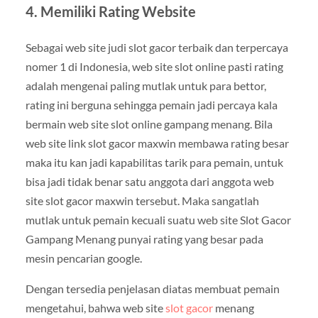
4. Memiliki Rating Website
Sebagai web site judi slot gacor terbaik dan terpercaya
nomer 1 di Indonesia, web site slot online pasti rating
adalah mengenai paling mutlak untuk para bettor,
rating ini berguna sehingga pemain jadi percaya kala
bermain web site slot online gampang menang. Bila
web site link slot gacor maxwin membawa rating besar
maka itu kan jadi kapabilitas tarik para pemain, untuk
bisa jadi tidak benar satu anggota dari anggota web
site slot gacor maxwin tersebut. Maka sangatlah
mutlak untuk pemain kecuali suatu web site Slot Gacor
Gampang Menang punyai rating yang besar pada
mesin pencarian google.
Dengan tersedia penjelasan diatas membuat pemain
mengetahui, bahwa web site
slot gacor
menang