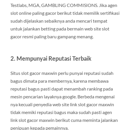
Testlabs, MGA, GAMBLING COMMISIONS. Jika agen
slot online paling gacor berikut tidak memilik sertifikasi
sudah dijelaskan sebaiknya anda mencari tempat
untuk jalankan betting pada bermain web site slot
gacor resmi paling baru gampang menang.
2. Mempunyai Reputasi Terbaik
Situs slot gacor maxwin perlu punyai reputasi sudah
bagus dimata para membernya, karena membawa
reputasi bagus pasti dapat menambah ranking pada
mesin pencarian layaknya google. Berbeda mengenai
nya kecuali penyedia web site link slot gacor maxwin
tidak memiki reputasi bagus maka sudah pasti agen
link slot gacor maxwin berikut cuma meminta jalankan
penipuan kepada pemainnya.