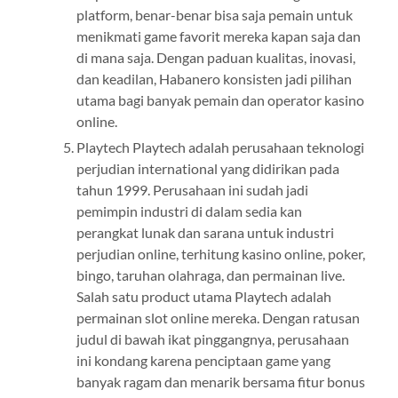
platform, benar-benar bisa saja pemain untuk
menikmati game favorit mereka kapan saja dan
di mana saja. Dengan paduan kualitas, inovasi,
dan keadilan, Habanero konsisten jadi pilihan
utama bagi banyak pemain dan operator kasino
online.
Playtech Playtech adalah perusahaan teknologi
perjudian international yang didirikan pada
tahun 1999. Perusahaan ini sudah jadi
pemimpin industri di dalam sedia kan
perangkat lunak dan sarana untuk industri
perjudian online, terhitung kasino online, poker,
bingo, taruhan olahraga, dan permainan live.
Salah satu product utama Playtech adalah
permainan slot online mereka. Dengan ratusan
judul di bawah ikat pinggangnya, perusahaan
ini kondang karena penciptaan game yang
banyak ragam dan menarik bersama fitur bonus