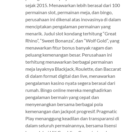
sejak 2015. Menawarkan lebih berasal dari 100
permainan slot, permainan meja, dan bingo,
perusahaan ini dikenal atas inovasinya di dalam
menciptakan pengalaman permainan yang
menarik. Judul slot kondang terhitung “Great
Rhino”, “Sweet Bonanza”, dan “Wolf Gold”, yang
menawarkan fitur bonus banyak ragam dan
peluang kemenangan besar. Perusahaan ini
terhitung menawarkan berbagai permainan
meja layaknya Blackjack, Roulette, dan Baccarat
di dalam format digital dan live, menawarkan
pengalaman kasino nyata segera berasal dari
rumah. Bingo online mereka menghadirkan
pengalaman bermain yang cepat dan
menyenangkan bersama berbagai pola
kemenangan dan jackpot progresif. Pragmatic
Play menanggung keadilan dan transparansi di
dalam seluruh permainannya, bersama lisensi