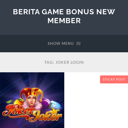
BERITA GAME BONUS NEW
MEMBER
SHOW MENU
TAG:
JOKER LOGIN
STICKY POST