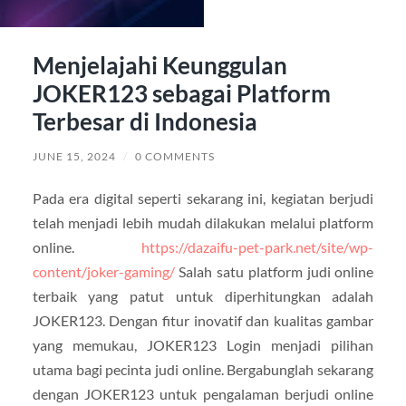
Menjelajahi Keunggulan
JOKER123 sebagai Platform
Terbesar di Indonesia
JUNE 15, 2024
/
0 COMMENTS
Pada era digital seperti sekarang ini, kegiatan berjudi
telah menjadi lebih mudah dilakukan melalui platform
online.
https://dazaifu-pet-park.net/site/wp-
content/joker-gaming/
Salah satu platform judi online
terbaik yang patut untuk diperhitungkan adalah
JOKER123. Dengan fitur inovatif dan kualitas gambar
yang memukau, JOKER123 Login menjadi pilihan
utama bagi pecinta judi online. Bergabunglah sekarang
dengan JOKER123 untuk pengalaman berjudi online