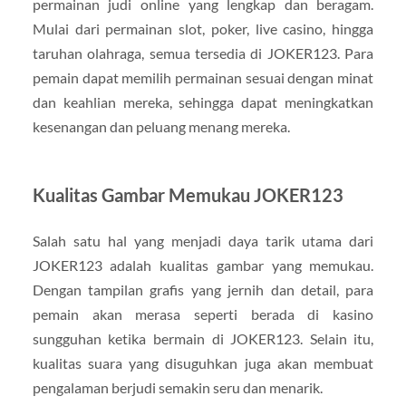
permainan judi online yang lengkap dan beragam.
Mulai dari permainan slot, poker, live casino, hingga
taruhan olahraga, semua tersedia di JOKER123. Para
pemain dapat memilih permainan sesuai dengan minat
dan keahlian mereka, sehingga dapat meningkatkan
kesenangan dan peluang menang mereka.
Kualitas Gambar Memukau JOKER123
Salah satu hal yang menjadi daya tarik utama dari
JOKER123 adalah kualitas gambar yang memukau.
Dengan tampilan grafis yang jernih dan detail, para
pemain akan merasa seperti berada di kasino
sungguhan ketika bermain di JOKER123. Selain itu,
kualitas suara yang disuguhkan juga akan membuat
pengalaman berjudi semakin seru dan menarik.