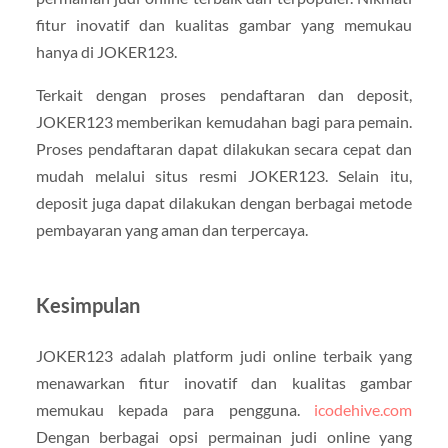
fitur inovatif dan kualitas gambar yang memukau
hanya di JOKER123.
Terkait dengan proses pendaftaran dan deposit,
JOKER123 memberikan kemudahan bagi para pemain.
Proses pendaftaran dapat dilakukan secara cepat dan
mudah melalui situs resmi JOKER123. Selain itu,
deposit juga dapat dilakukan dengan berbagai metode
pembayaran yang aman dan terpercaya.
Kesimpulan
JOKER123 adalah platform judi online terbaik yang
menawarkan fitur inovatif dan kualitas gambar
memukau kepada para pengguna.
icodehive.com
Dengan berbagai opsi permainan judi online yang