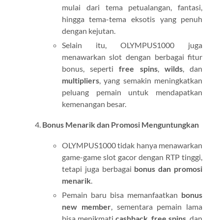
mulai dari tema petualangan, fantasi,
hingga tema-tema eksotis yang penuh
dengan kejutan.
Selain itu, OLYMPUS1000 juga
menawarkan slot dengan berbagai fitur
bonus, seperti
free spins
,
wilds
, dan
multipliers
, yang semakin meningkatkan
peluang pemain untuk mendapatkan
kemenangan besar.
Bonus Menarik dan Promosi Menguntungkan
OLYMPUS1000 tidak hanya menawarkan
game-game slot gacor dengan RTP tinggi,
tetapi juga berbagai
bonus dan promosi
menarik
.
Pemain baru bisa memanfaatkan
bonus
new member
, sementara pemain lama
bisa menikmati
cashback
,
free spins
, dan