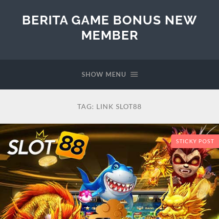
BERITA GAME BONUS NEW
MEMBER
SHOW MENU
TAG:
LINK SLOT88
STICKY POST