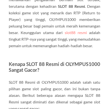
terutama dengan kehadiran
SLOT 88 Resmi
. Dengan
koleksi game slot yang menarik dan RTP (Return to
Player) yang tinggi, OLYMPUS1000 memberikan
peluang besar bagi pemain untuk meraih kemenangan
besar. Keunggulan utama dari
slot88 resmi
adalah
tingkat RTP-nya yang sangat tinggi, yang memudahkan
pemain untuk memenangkan hadiah-hadiah besar.
Kenapa SLOT 88 Resmi di OLYMPUS1000
Sangat Gacor?
SLOT 88 Resmi di OLYMPUS1000 adalah salah satu
pilihan game slot paling gacor, dan ini bukan tanpa
alasan. Berikut beberapa alasan mengapa SLOT 88
Resmi sangat diminati dan dikenal sebagai game slot
yang sangat gacor: