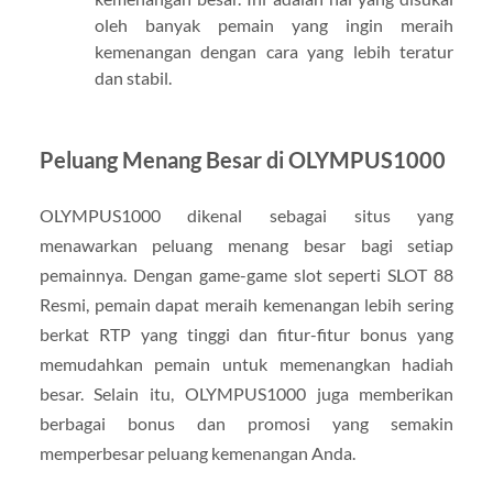
oleh banyak pemain yang ingin meraih
kemenangan dengan cara yang lebih teratur
dan stabil.
Peluang Menang Besar di OLYMPUS1000
OLYMPUS1000 dikenal sebagai situs yang
menawarkan peluang menang besar bagi setiap
pemainnya. Dengan game-game slot seperti SLOT 88
Resmi, pemain dapat meraih kemenangan lebih sering
berkat RTP yang tinggi dan fitur-fitur bonus yang
memudahkan pemain untuk memenangkan hadiah
besar. Selain itu, OLYMPUS1000 juga memberikan
berbagai bonus dan promosi yang semakin
memperbesar peluang kemenangan Anda.