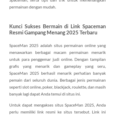
permainan dengan mudah.
Kunci Sukses Bermain di Link Spaceman
Resmi Gampang Menang 2025 Terbaru
SpaceMan 2025 adalah situs permainan online yang
menawarkan berbagai macam permainan menarik
untuk para penggemar judi online. Dengan tampilan
grafis yang menarik dan gameplay yang seru,
SpaceMan 2025 berhasil menarik perhatian banyak
pemain dari seluruh dunia. Berbagai jenis permainan
seperti slot online, poker, blackjack, roulette, dan masih
banyak lagi dapat Anda temui di situs ini.
Untuk dapat mengakses situs SpaceMan 2025, Anda
perlu memiliki link resmi ke situs tersebut. Link ini