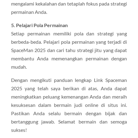
mengalami kekalahan dan tetaplah fokus pada strategi
permainan Anda.
5. Pelajari Pola Permainan
Setiap permainan memiliki pola dan strategi yang
berbeda-beda. Pelajari pola permainan yang terjadi di
SpaceMan 2025 dan cari tahu strategi jitu yang dapat
membantu Anda memenangkan permainan dengan
mudah.
Dengan mengikuti panduan lengkap Link Spaceman
2025 yang telah saya berikan di atas, Anda dapat
meningkatkan peluang kemenangan Anda dan meraih
kesuksesan dalam bermain judi online di situs ini.
Pastikan Anda selalu bermain dengan bijak dan
bertanggung jawab. Selamat bermain dan semoga
sukses!