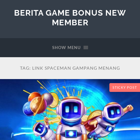
BERITA GAME BONUS NEW
MEMBER
SHOW MENU
TAG:
LINK SPACEMAN GAMPANG MENANG
STICKY POST