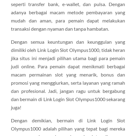
seperti transfer bank, e-wallet, dan pulsa. Dengan
adanya berbagai macam metode pembayaran yang
mudah dan aman, para pemain dapat melakukan
transaksi dengan nyaman dan tanpa hambatan.
Dengan semua keuntungan dan keunggulan yang
dimiliki oleh Link Login Slot Olympus1000, tidak heran
jika situs ini menjadi pilihan utama bagi para pemain
judi online. Para pemain dapat menikmati berbagai
macam permainan slot yang menarik, bonus dan
promosi yang menggiurkan, serta layanan yang ramah
dan profesional. Jadi, jangan ragu untuk bergabung
dan bermain di Link Login Slot Olympus1000 sekarang
juga!
Dengan demikian, bermain di Link Login Slot
Olympus1000 adalah pilihan yang tepat bagi mereka