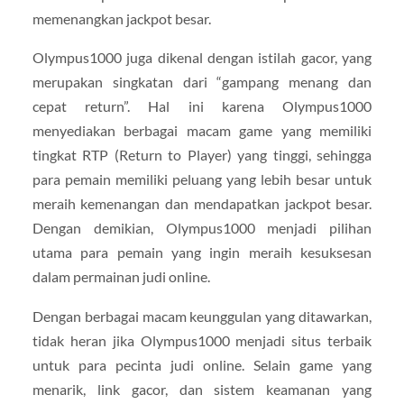
memenangkan jackpot besar.
Olympus1000 juga dikenal dengan istilah gacor, yang
merupakan singkatan dari “gampang menang dan
cepat return”. Hal ini karena Olympus1000
menyediakan berbagai macam game yang memiliki
tingkat RTP (Return to Player) yang tinggi, sehingga
para pemain memiliki peluang yang lebih besar untuk
meraih kemenangan dan mendapatkan jackpot besar.
Dengan demikian, Olympus1000 menjadi pilihan
utama para pemain yang ingin meraih kesuksesan
dalam permainan judi online.
Dengan berbagai macam keunggulan yang ditawarkan,
tidak heran jika Olympus1000 menjadi situs terbaik
untuk para pecinta judi online. Selain game yang
menarik, link gacor, dan sistem keamanan yang