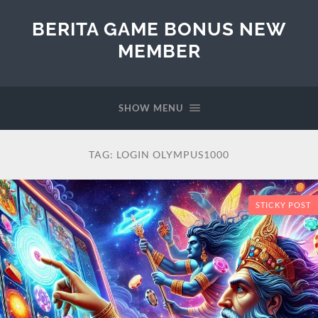
BERITA GAME BONUS NEW
MEMBER
SHOW MENU
TAG:
LOGIN OLYMPUS1000
STICKY POST