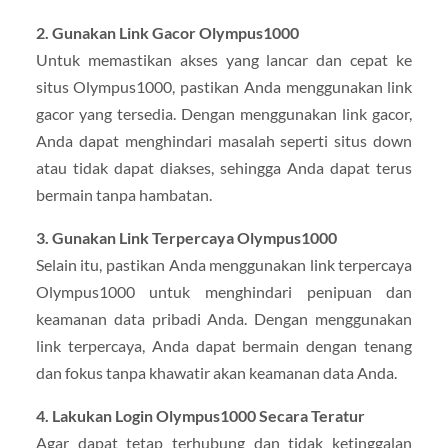
2. Gunakan Link Gacor Olympus1000
Untuk memastikan akses yang lancar dan cepat ke
situs Olympus1000, pastikan Anda menggunakan link
gacor yang tersedia. Dengan menggunakan link gacor,
Anda dapat menghindari masalah seperti situs down
atau tidak dapat diakses, sehingga Anda dapat terus
bermain tanpa hambatan.
3. Gunakan Link Terpercaya Olympus1000
Selain itu, pastikan Anda menggunakan link terpercaya
Olympus1000 untuk menghindari penipuan dan
keamanan data pribadi Anda. Dengan menggunakan
link terpercaya, Anda dapat bermain dengan tenang
dan fokus tanpa khawatir akan keamanan data Anda.
4. Lakukan Login Olympus1000 Secara Teratur
Agar dapat tetap terhubung dan tidak ketinggalan