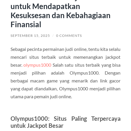
untuk Mendapatkan
Kesuksesan dan Kebahagiaan
Finansial
SEPTEMBER 15, 2025
/
0 COMMENTS
Sebagai pecinta permainan judi online, tentu kita selalu
mencari situs terbaik untuk memenangkan jackpot
besar.
olympus1000
Salah satu situs terbaik yang bisa
menjadi pilihan adalah Olympus1000. Dengan
berbagai macam game yang menarik dan link gacor
yang dapat diandalkan, Olympus1000 menjadi pilihan
utama para pemain judi online.
Olympus1000: Situs Paling Terpercaya
untuk Jackpot Besar