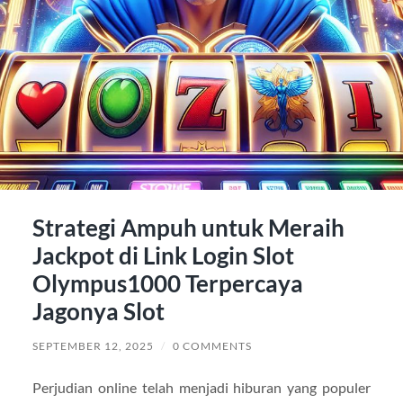
Strategi Ampuh untuk Meraih
Jackpot di Link Login Slot
Olympus1000 Terpercaya
Jagonya Slot
SEPTEMBER 12, 2025
/
0 COMMENTS
Perjudian online telah menjadi hiburan yang populer