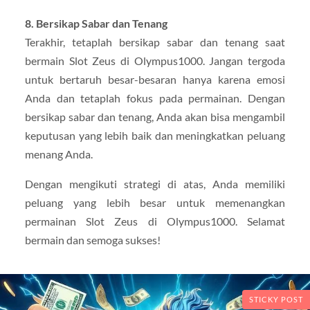
8. Bersikap Sabar dan Tenang
Terakhir, tetaplah bersikap sabar dan tenang saat
bermain Slot Zeus di Olympus1000. Jangan tergoda
untuk bertaruh besar-besaran hanya karena emosi
Anda dan tetaplah fokus pada permainan. Dengan
bersikap sabar dan tenang, Anda akan bisa mengambil
keputusan yang lebih baik dan meningkatkan peluang
menang Anda.
Dengan mengikuti strategi di atas, Anda memiliki
peluang yang lebih besar untuk memenangkan
permainan Slot Zeus di Olympus1000. Selamat
bermain dan semoga sukses!
STICKY POST