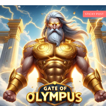
STICKY POST