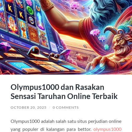
Olympus1000 dan Rasakan
Sensasi Taruhan Online Terbaik
OCTOBER 20, 2025
/
0 COMMENTS
Olympus1000 adalah salah satu situs perjudian online
yang populer di kalangan para bettor.
olympus1000