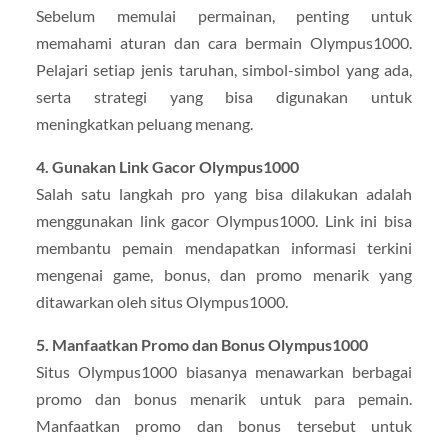
Sebelum memulai permainan, penting untuk
memahami aturan dan cara bermain Olympus1000.
Pelajari setiap jenis taruhan, simbol-simbol yang ada,
serta strategi yang bisa digunakan untuk
meningkatkan peluang menang.
4. Gunakan Link Gacor Olympus1000
Salah satu langkah pro yang bisa dilakukan adalah
menggunakan link gacor Olympus1000. Link ini bisa
membantu pemain mendapatkan informasi terkini
mengenai game, bonus, dan promo menarik yang
ditawarkan oleh situs Olympus1000.
5. Manfaatkan Promo dan Bonus Olympus1000
Situs Olympus1000 biasanya menawarkan berbagai
promo dan bonus menarik untuk para pemain.
Manfaatkan promo dan bonus tersebut untuk