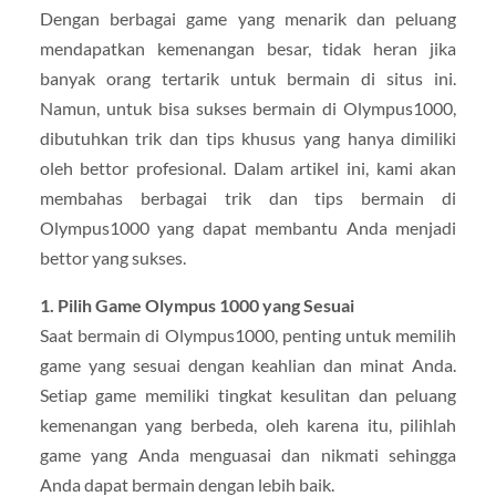
Dengan berbagai game yang menarik dan peluang
mendapatkan kemenangan besar, tidak heran jika
banyak orang tertarik untuk bermain di situs ini.
Namun, untuk bisa sukses bermain di Olympus1000,
dibutuhkan trik dan tips khusus yang hanya dimiliki
oleh bettor profesional. Dalam artikel ini, kami akan
membahas berbagai trik dan tips bermain di
Olympus1000 yang dapat membantu Anda menjadi
bettor yang sukses.
1. Pilih Game Olympus 1000 yang Sesuai
Saat bermain di Olympus1000, penting untuk memilih
game yang sesuai dengan keahlian dan minat Anda.
Setiap game memiliki tingkat kesulitan dan peluang
kemenangan yang berbeda, oleh karena itu, pilihlah
game yang Anda menguasai dan nikmati sehingga
Anda dapat bermain dengan lebih baik.