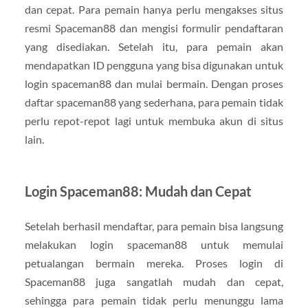
dan cepat. Para pemain hanya perlu mengakses situs
resmi Spaceman88 dan mengisi formulir pendaftaran
yang disediakan. Setelah itu, para pemain akan
mendapatkan ID pengguna yang bisa digunakan untuk
login spaceman88 dan mulai bermain. Dengan proses
daftar spaceman88 yang sederhana, para pemain tidak
perlu repot-repot lagi untuk membuka akun di situs
lain.
Login Spaceman88: Mudah dan Cepat
Setelah berhasil mendaftar, para pemain bisa langsung
melakukan login spaceman88 untuk memulai
petualangan bermain mereka. Proses login di
Spaceman88 juga sangatlah mudah dan cepat,
sehingga para pemain tidak perlu menunggu lama