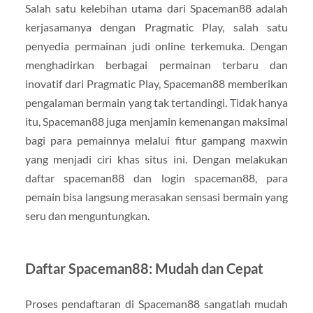
Salah satu kelebihan utama dari Spaceman88 adalah
kerjasamanya dengan Pragmatic Play, salah satu
penyedia permainan judi online terkemuka. Dengan
menghadirkan berbagai permainan terbaru dan
inovatif dari Pragmatic Play, Spaceman88 memberikan
pengalaman bermain yang tak tertandingi. Tidak hanya
itu, Spaceman88 juga menjamin kemenangan maksimal
bagi para pemainnya melalui fitur gampang maxwin
yang menjadi ciri khas situs ini. Dengan melakukan
daftar spaceman88 dan login spaceman88, para
pemain bisa langsung merasakan sensasi bermain yang
seru dan menguntungkan.
Daftar Spaceman88: Mudah dan Cepat
Proses pendaftaran di Spaceman88 sangatlah mudah