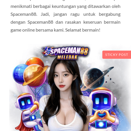
menikmati berbagai keuntungan yang ditawarkan oleh
Spaceman88. Jadi, jangan ragu untuk bergabung
dengan Spaceman88 dan rasakan keseruan bermain
game online bersama kami. Selamat bermain!
STICKY POST