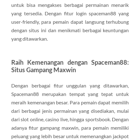
untuk bisa mengakses berbagai permainan menarik
yang tersedia. Dengan fitur login spaceman88 yang
user-friendly, para pemain dapat langsung terhubung
dengan situs ini dan menikmati berbagai keuntungan
yang ditawarkan.
Raih Kemenangan dengan Spaceman88:
Situs Gampang Maxwin
Dengan berbagai fitur unggulan yang ditawarkan,
Spaceman88 merupakan tempat yang tepat untuk
meraih kemenangan besar. Para pemain dapat memilih
dari berbagai jenis permainan yang disediakan, mulai
dari slot online, casino live, hingga sportsbook. Dengan
adanya fitur gampang maxwin, para pemain memiliki
peluang yang lebih besar untuk memenangkan jackpot