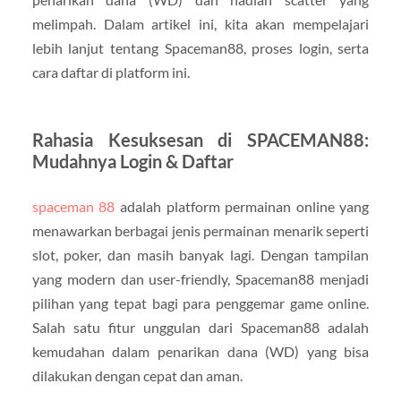
melimpah. Dalam artikel ini, kita akan mempelajari
lebih lanjut tentang Spaceman88, proses login, serta
cara daftar di platform ini.
Rahasia Kesuksesan di SPACEMAN88:
Mudahnya Login & Daftar
spaceman 88
adalah platform permainan online yang
menawarkan berbagai jenis permainan menarik seperti
slot, poker, dan masih banyak lagi. Dengan tampilan
yang modern dan user-friendly, Spaceman88 menjadi
pilihan yang tepat bagi para penggemar game online.
Salah satu fitur unggulan dari Spaceman88 adalah
kemudahan dalam penarikan dana (WD) yang bisa
dilakukan dengan cepat dan aman.