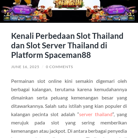
Kenali Perbedaan Slot Thailand
dan Slot Server Thailand di
Platform Spaceman88
JUNE 16, 2025
/
0 COMMENTS
Permainan slot online kini semakin digemari oleh
berbagai kalangan, terutama karena kemudahannya
dimainkan serta peluang kemenangan besar yang
ditawarkannya. Salah satu istilah yang kian populer di
kalangan pecinta slot adalah “
server thailand
“, yang
merujuk pada slot yang sering memberikan
kemenangan atau jackpot. Di antara berbagai penyedia