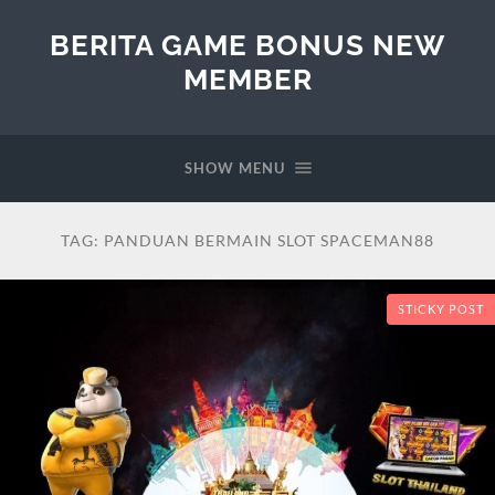
BERITA GAME BONUS NEW
MEMBER
SHOW MENU
TAG:
PANDUAN BERMAIN SLOT SPACEMAN88
STICKY POST