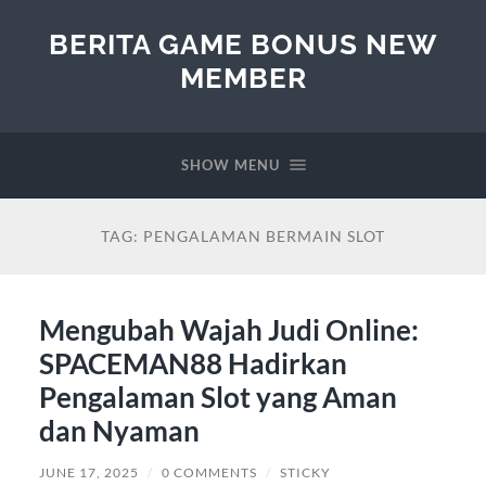
BERITA GAME BONUS NEW
MEMBER
SHOW MENU
TAG:
PENGALAMAN BERMAIN SLOT
Mengubah Wajah Judi Online:
SPACEMAN88 Hadirkan
Pengalaman Slot yang Aman
dan Nyaman
JUNE 17, 2025
/
0 COMMENTS
/
STICKY