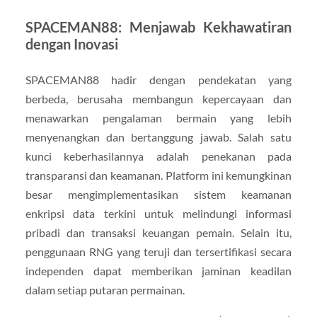
SPACEMAN88: Menjawab Kekhawatiran
dengan Inovasi
SPACEMAN88 hadir dengan pendekatan yang
berbeda, berusaha membangun kepercayaan dan
menawarkan pengalaman bermain yang lebih
menyenangkan dan bertanggung jawab. Salah satu
kunci keberhasilannya adalah penekanan pada
transparansi dan keamanan. Platform ini kemungkinan
besar mengimplementasikan sistem keamanan
enkripsi data terkini untuk melindungi informasi
pribadi dan transaksi keuangan pemain. Selain itu,
penggunaan RNG yang teruji dan tersertifikasi secara
independen dapat memberikan jaminan keadilan
dalam setiap putaran permainan.