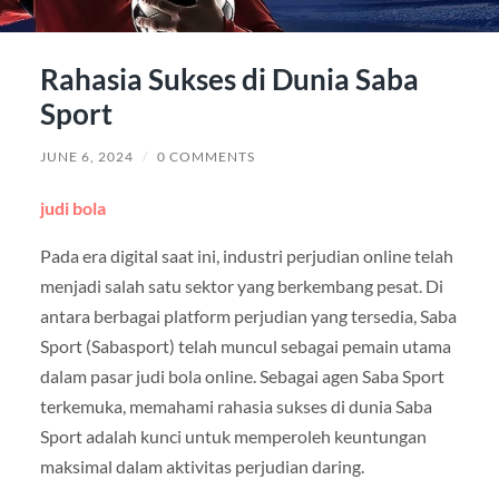
Rahasia Sukses di Dunia Saba
Sport
JUNE 6, 2024
/
0 COMMENTS
judi bola
Pada era digital saat ini, industri perjudian online telah
menjadi salah satu sektor yang berkembang pesat. Di
antara berbagai platform perjudian yang tersedia, Saba
Sport (Sabasport) telah muncul sebagai pemain utama
dalam pasar judi bola online. Sebagai agen Saba Sport
terkemuka, memahami rahasia sukses di dunia Saba
Sport adalah kunci untuk memperoleh keuntungan
maksimal dalam aktivitas perjudian daring.