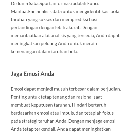
Di dunia Saba Sport, informasi adalah kunci.
Manfaatkan analisis data untuk mengidentifikasi pola
taruhan yang sukses dan memprediksi hasil
pertandingan dengan lebih akurat. Dengan
memanfaatkan alat analisis yang tersedia, Anda dapat
meningkatkan peluang Anda untuk meraih
kemenangan dalam taruhan bola.
Jaga Emosi Anda
Emosi dapat menjadi musuh terbesar dalam perjudian.
Penting untuk tetap tenang dan rasional saat
membuat keputusan taruhan. Hindari bertaruh
berdasarkan emosi atau impuls, dan tetaplah fokus
pada strategi taruhan Anda. Dengan menjaga emosi
Anda tetap terkendali, Anda dapat meningkatkan