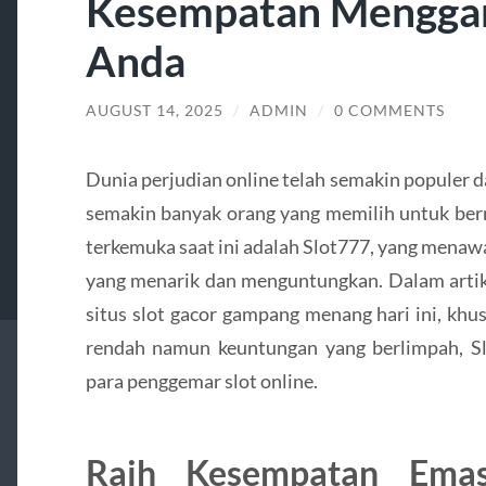
Kesempatan Mengga
Anda
AUGUST 14, 2025
/
ADMIN
/
0 COMMENTS
Dunia perjudian online telah semakin populer 
semakin banyak orang yang memilih untuk berma
terkemuka saat ini adalah Slot777, yang mena
yang menarik dan menguntungkan. Dalam artik
situs slot gacor gampang menang hari ini, kh
rendah namun keuntungan yang berlimpah, Sl
para penggemar slot online.
Raih Kesempatan Emas