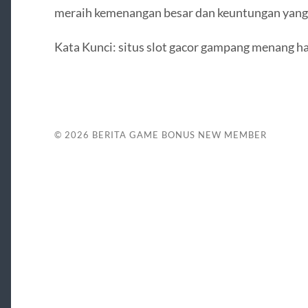
meraih kemenangan besar dan keuntungan yang
Kata Kunci: situs slot gacor gampang menang hari
© 2026
BERITA GAME BONUS NEW MEMBER