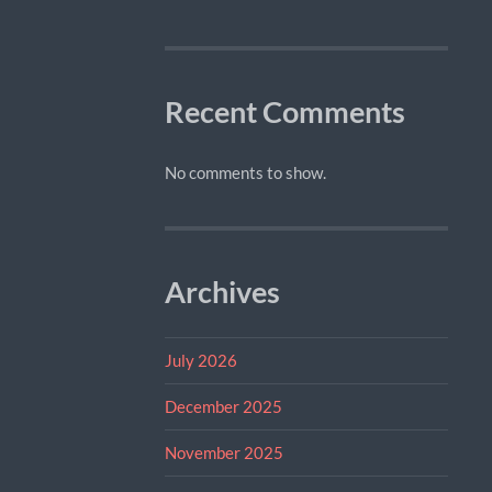
Recent Comments
No comments to show.
Archives
July 2026
December 2025
November 2025