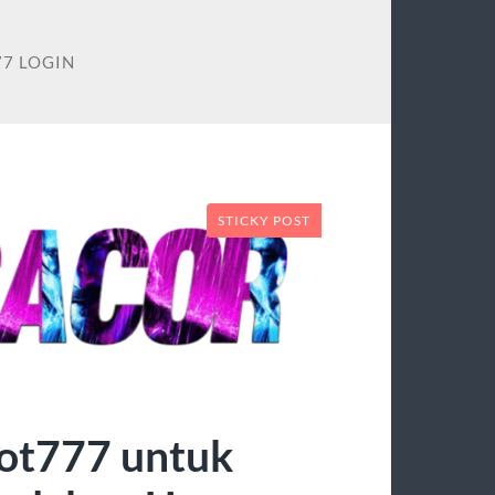
77 LOGIN
STICKY POST
lot777 untuk