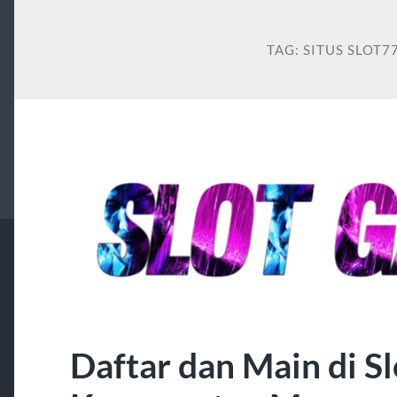
TAG:
SITUS SLOT7
Daftar dan Main di S