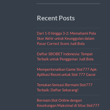
Recent Posts
Dari 1-0 hingga 3-2: Memahami Pola
Skor Akhir untuk Keunggulan dalam
Pasar Correct Score Judi Bola
Daftar SBOBET Indonesia: Tempat
Terbaik untuk Penggemar Judi Bola
Memperkenalkan Game Slot777 Apk:
Aplikasi Resmi untuk Slot 777 Gacor
Temukan Sensasi Bermain Slot777
Terbaik: Daftar Sekarang!
Bermain Slot Online dengan
Keuntungan Maksimal di Situs Slot777