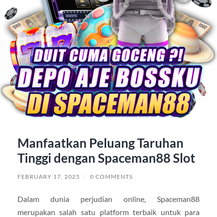
Manfaatkan Peluang Taruhan
Tinggi dengan Spaceman88 Slot
FEBRUARY 17, 2025
/
0 COMMENTS
Dalam dunia perjudian online, Spaceman88
merupakan salah satu platform terbaik untuk para