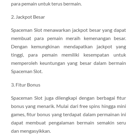
para pemain untuk terus bermain.
2. Jackpot Besar
Spaceman Slot menawarkan jackpot besar yang dapat
membuat para pemain meraih kemenangan besar.
Dengan kemungkinan mendapatkan jackpot yang
tinggi, para pemain memiliki kesempatan untuk
memperoleh keuntungan yang besar dalam bermain
Spaceman Slot.
3. Fitur Bonus
Spaceman Slot juga dilengkapi dengan berbagai fitur
bonus yang menarik. Mulai dari free spins hingga mini
games, fitur bonus yang terdapat dalam permainan ini
dapat membuat pengalaman bermain semakin seru
dan mengasyikkan.