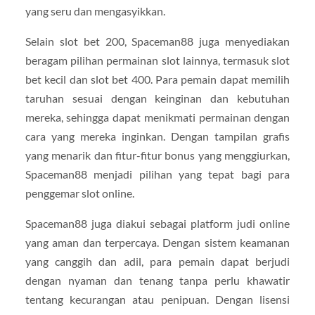
yang seru dan mengasyikkan.
Selain slot bet 200, Spaceman88 juga menyediakan
beragam pilihan permainan slot lainnya, termasuk slot
bet kecil dan slot bet 400. Para pemain dapat memilih
taruhan sesuai dengan keinginan dan kebutuhan
mereka, sehingga dapat menikmati permainan dengan
cara yang mereka inginkan. Dengan tampilan grafis
yang menarik dan fitur-fitur bonus yang menggiurkan,
Spaceman88 menjadi pilihan yang tepat bagi para
penggemar slot online.
Spaceman88 juga diakui sebagai platform judi online
yang aman dan terpercaya. Dengan sistem keamanan
yang canggih dan adil, para pemain dapat berjudi
dengan nyaman dan tenang tanpa perlu khawatir
tentang kecurangan atau penipuan. Dengan lisensi