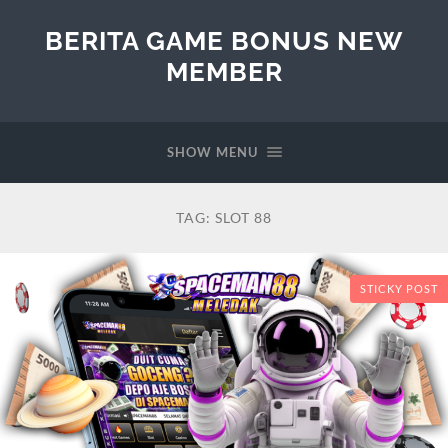
BERITA GAME BONUS NEW
MEMBER
SHOW MENU
TAG:
SLOT 88
STICKY POST