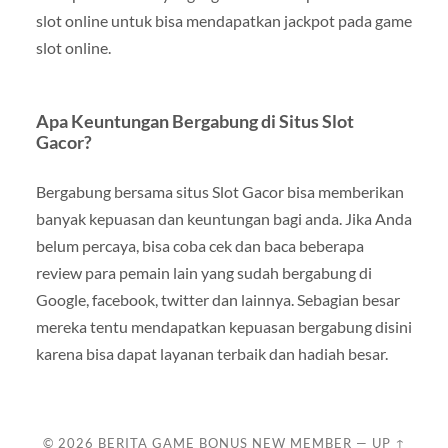
slot online untuk bisa mendapatkan jackpot pada game
slot online.
Apa Keuntungan Bergabung di Situs Slot
Gacor?
Bergabung bersama situs Slot Gacor bisa memberikan
banyak kepuasan dan keuntungan bagi anda. Jika Anda
belum percaya, bisa coba cek dan baca beberapa
review para pemain lain yang sudah bergabung di
Google, facebook, twitter dan lainnya. Sebagian besar
mereka tentu mendapatkan kepuasan bergabung disini
karena bisa dapat layanan terbaik dan hadiah besar.
© 2026
BERITA GAME BONUS NEW MEMBER
—
UP ↑