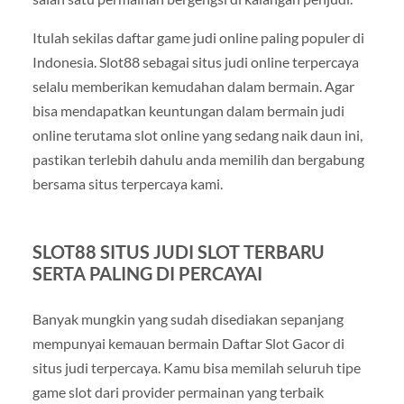
Itulah sekilas daftar game judi online paling populer di
Indonesia. Slot88 sebagai situs judi online terpercaya
selalu memberikan kemudahan dalam bermain. Agar
bisa mendapatkan keuntungan dalam bermain judi
online terutama slot online yang sedang naik daun ini,
pastikan terlebih dahulu anda memilih dan bergabung
bersama situs terpercaya kami.
SLOT88 SITUS JUDI SLOT TERBARU
SERTA PALING DI PERCAYAI
Banyak mungkin yang sudah disediakan sepanjang
mempunyai kemauan bermain Daftar Slot Gacor di
situs judi terpercaya. Kamu bisa memilah seluruh tipe
game slot dari provider permainan yang terbaik