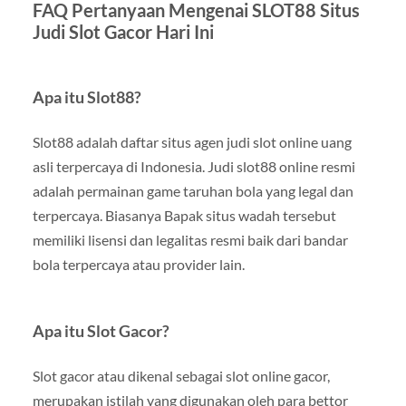
FAQ Pertanyaan Mengenai SLOT88 Situs
Judi Slot Gacor Hari Ini
Apa itu Slot88?
Slot88 adalah daftar situs agen judi slot online uang
asli terpercaya di Indonesia. Judi slot88 online resmi
adalah permainan game taruhan bola yang legal dan
terpercaya. Biasanya Bapak situs wadah tersebut
memiliki lisensi dan legalitas resmi baik dari bandar
bola terpercaya atau provider lain.
Apa itu Slot Gacor?
Slot gacor atau dikenal sebagai slot online gacor,
merupakan istilah yang digunakan oleh para bettor