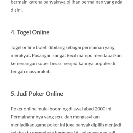
bermain karena banyaknya pilihan permainan yang ada
disini.
4. Togel Online
Togel online boleh dibilang sebagai permainan yang
merakyat. Pasangan sangat kecil mampu mendapatkan
kemenangan super besar menjadikannya populer di
tengah masyarakat.
5. Judi Poker Online
Poker online mulai booming di awal abad 2000 ini.
Permainannnya yang seru dan mengasyikan
menjadikan game poker ini juga banyak dipilih menjadi
salah satu permainan bergengsi di kalangan penjudi.