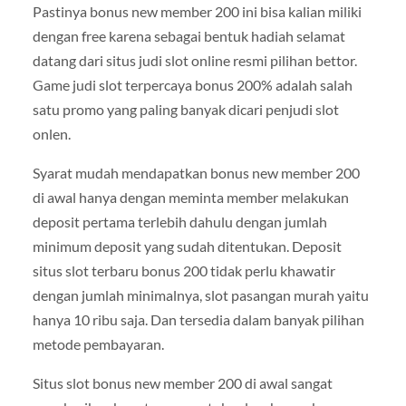
Pastinya bonus new member 200 ini bisa kalian miliki
dengan free karena sebagai bentuk hadiah selamat
datang dari situs judi slot online resmi pilihan bettor.
Game judi slot terpercaya bonus 200% adalah salah
satu promo yang paling banyak dicari penjudi slot
onlen.
Syarat mudah mendapatkan bonus new member 200
di awal hanya dengan meminta member melakukan
deposit pertama terlebih dahulu dengan jumlah
minimum deposit yang sudah ditentukan. Deposit
situs slot terbaru bonus 200 tidak perlu khawatir
dengan jumlah minimalnya, slot pasangan murah yaitu
hanya 10 ribu saja. Dan tersedia dalam banyak pilihan
metode pembayaran.
Situs slot bonus new member 200 di awal sangat