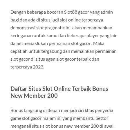
Dengan beberapa bocoran Slot88 gacor yang admin
bagi dan ada di situs judi slot online terpercaya
demonstrasi slot pragmatic ini, akan menambahkan
keringanan untuk kamu dan beberapa player yang lain
dalam menaklukan permainan slot gacor . Maka
cepatlah untuk tergabung dan memainkan permainan
slot gacor di situs agen slot gacor terbaik dan
terpercaya 2023.
Daftar Situs Slot Online Terbaik Bonus
New Member 200
Bonus langsung di depan menjadi ciri khas penyedia
game slot gacor malam ini yang membantu bettor
mengenali situs slot bonus new member 200 di awal.