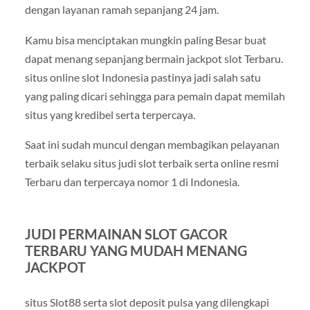
dengan layanan ramah sepanjang 24 jam.
Kamu bisa menciptakan mungkin paling Besar buat
dapat menang sepanjang bermain jackpot slot Terbaru.
situs online slot Indonesia pastinya jadi salah satu
yang paling dicari sehingga para pemain dapat memilah
situs yang kredibel serta terpercaya.
Saat ini sudah muncul dengan membagikan pelayanan
terbaik selaku situs judi slot terbaik serta online resmi
Terbaru dan terpercaya nomor 1 di Indonesia.
JUDI PERMAINAN SLOT GACOR
TERBARU YANG MUDAH MENANG
JACKPOT
situs Slot88 serta slot deposit pulsa yang dilengkapi