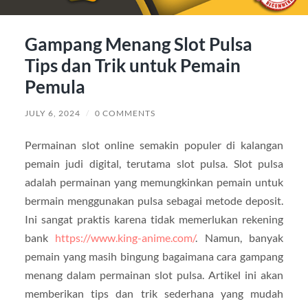
Gampang Menang Slot Pulsa
Tips dan Trik untuk Pemain
Pemula
JULY 6, 2024
/
0 COMMENTS
Permainan slot online semakin populer di kalangan
pemain judi digital, terutama slot pulsa. Slot pulsa
adalah permainan yang memungkinkan pemain untuk
bermain menggunakan pulsa sebagai metode deposit.
Ini sangat praktis karena tidak memerlukan rekening
bank
https://www.king-anime.com/
. Namun, banyak
pemain yang masih bingung bagaimana cara gampang
menang dalam permainan slot pulsa. Artikel ini akan
memberikan tips dan trik sederhana yang mudah