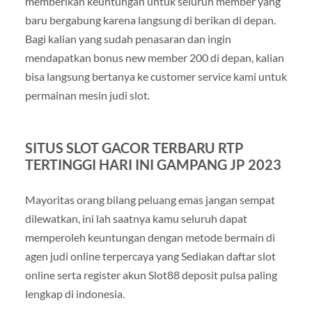
memberikan keuntungan untuk seluruh member yang
baru bergabung karena langsung di berikan di depan.
Bagi kalian yang sudah penasaran dan ingin
mendapatkan bonus new member 200 di depan, kalian
bisa langsung bertanya ke customer service kami untuk
permainan mesin judi slot.
SITUS SLOT GACOR TERBARU RTP
TERTINGGI HARI INI GAMPANG JP 2023
Mayoritas orang bilang peluang emas jangan sempat
dilewatkan, ini lah saatnya kamu seluruh dapat
memperoleh keuntungan dengan metode bermain di
agen judi online terpercaya yang Sediakan daftar slot
online serta register akun Slot88 deposit pulsa paling
lengkap di indonesia.