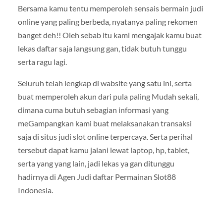
Bersama kamu tentu memperoleh sensais bermain judi
online yang paling berbeda, nyatanya paling rekomen
banget deh!! Oleh sebab itu kami mengajak kamu buat
lekas daftar saja langsung gan, tidak butuh tunggu
serta ragu lagi.
Seluruh telah lengkap di wabsite yang satu ini, serta
buat memperoleh akun dari pula paling Mudah sekali,
dimana cuma butuh sebagian informasi yang
meGampangkan kami buat melaksanakan transaksi
saja di situs judi slot online terpercaya. Serta perihal
tersebut dapat kamu jalani lewat laptop, hp, tablet,
serta yang yang lain, jadi lekas ya gan ditunggu
hadirnya di Agen Judi daftar Permainan Slot88
Indonesia.