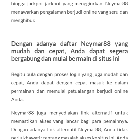
hingga jackpot-jackpot yang menggiurkan, Neymar88
menawarkan pengalaman berjudi online yang seru dan
menghibur.
Dengan adanya daftar Neymar88 yang
mudah dan cepat, Anda dapat segera
bergabung dan mulai bermain di situs ini
Begitu pula dengan proses login yang juga mudah dan
cepat, Anda dapat dengan cepat masuk ke dalam
permainan dan memulai petualangan berjudi online
Anda.
Neymar88 juga menyediakan link alternatif untuk
memastikan akses yang lancar bagi para pemainnya.
Dengan adanya link alternatif Neymar88, Anda tidak
perlu khawatir tentang masalah akses ke situs ini. Anda