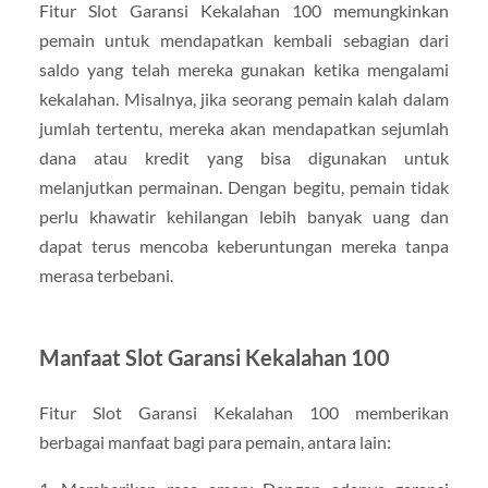
Fitur Slot Garansi Kekalahan 100 memungkinkan
pemain untuk mendapatkan kembali sebagian dari
saldo yang telah mereka gunakan ketika mengalami
kekalahan. Misalnya, jika seorang pemain kalah dalam
jumlah tertentu, mereka akan mendapatkan sejumlah
dana atau kredit yang bisa digunakan untuk
melanjutkan permainan. Dengan begitu, pemain tidak
perlu khawatir kehilangan lebih banyak uang dan
dapat terus mencoba keberuntungan mereka tanpa
merasa terbebani.
Manfaat Slot Garansi Kekalahan 100
Fitur Slot Garansi Kekalahan 100 memberikan
berbagai manfaat bagi para pemain, antara lain: