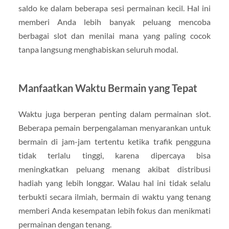
saldo ke dalam beberapa sesi permainan kecil. Hal ini
memberi Anda lebih banyak peluang mencoba
berbagai slot dan menilai mana yang paling cocok
tanpa langsung menghabiskan seluruh modal.
Manfaatkan Waktu Bermain yang Tepat
Waktu juga berperan penting dalam permainan slot.
Beberapa pemain berpengalaman menyarankan untuk
bermain di jam-jam tertentu ketika trafik pengguna
tidak terlalu tinggi, karena dipercaya bisa
meningkatkan peluang menang akibat distribusi
hadiah yang lebih longgar. Walau hal ini tidak selalu
terbukti secara ilmiah, bermain di waktu yang tenang
memberi Anda kesempatan lebih fokus dan menikmati
permainan dengan tenang.