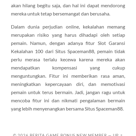
akan hilang begitu saja, dan hal ini dapat mendorong
mereka untuk tetap bersemangat dan berusaha.
Dalam dunia perjudian online, kekalahan memang
merupakan risiko yang harus dihadapi oleh setiap
pemain. Namun, dengan adanya fitur Slot Garansi
Kekalahan 100 dari Situs Spaceman88, pemain tidak
perlu merasa terlalu kecewa karena mereka akan
mendapatkan kompensasi yang cukup
menguntungkan. Fitur ini memberikan rasa aman,
meningkatkan kepercayaan diri, dan memotivasi
pemain untuk terus bermain. Jadi, jangan ragu untuk
mencoba fitur ini dan nikmati pengalaman bermain
yang lebih menyenangkan bersama Situs Spaceman88.
© 2026
BERITA GAME BONUS NEW MEMBER
—
UP ↑