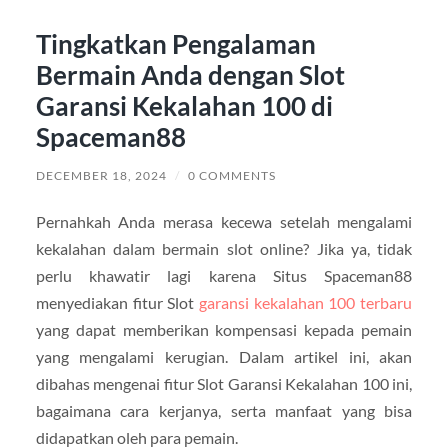
Tingkatkan Pengalaman
Bermain Anda dengan Slot
Garansi Kekalahan 100 di
Spaceman88
DECEMBER 18, 2024
/
0 COMMENTS
Pernahkah Anda merasa kecewa setelah mengalami
kekalahan dalam bermain slot online? Jika ya, tidak
perlu khawatir lagi karena Situs Spaceman88
menyediakan fitur Slot
garansi kekalahan 100 terbaru
yang dapat memberikan kompensasi kepada pemain
yang mengalami kerugian. Dalam artikel ini, akan
dibahas mengenai fitur Slot Garansi Kekalahan 100 ini,
bagaimana cara kerjanya, serta manfaat yang bisa
didapatkan oleh para pemain.