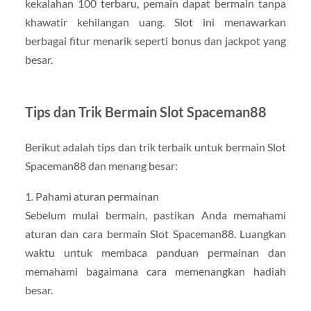
kekalahan 100 terbaru, pemain dapat bermain tanpa
khawatir kehilangan uang. Slot ini menawarkan
berbagai fitur menarik seperti bonus dan jackpot yang
besar.
Tips dan Trik Bermain Slot Spaceman88
Berikut adalah tips dan trik terbaik untuk bermain Slot
Spaceman88 dan menang besar:
1. Pahami aturan permainan
Sebelum mulai bermain, pastikan Anda memahami
aturan dan cara bermain Slot Spaceman88. Luangkan
waktu untuk membaca panduan permainan dan
memahami bagaimana cara memenangkan hadiah
besar.