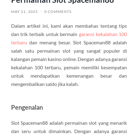
MAY 21, 2025
/
0 COMMENTS
Dalam artikel ini, kami akan membahas tentang tips
dan trik terbaik untuk bermain
garansi kekalahan 100
terbaru
dan menang besar. Slot Spaceman88 adalah
salah satu permainan slot yang sangat populer di
kalangan pemain kasino online. Dengan adanya garansi
kekalahan 100 terbaru, pemain memiliki kesempatan
untuk mendapatkan kemenangan besar dan
mengembalikan saldo jika kalah.
Pengenalan
Slot Spaceman88 adalah permainan slot yang menarik
dan seru untuk dimainkan. Dengan adanya garansi