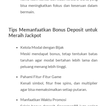
bisa meningkatkan fokus dan keseruan dalam
bermain.
Tips Memanfaatkan Bonus Deposit untuk
Meraih Jackpot
Kelola Modal dengan Bijak
Meski mendapat bonus, tetap tentukan batas
taruhan agar modal bertahan lebih lama dan
peluang menang lebih tinggi.
Pahami Fitur-Fitur Game
Kenali simbol, fitur free spins, dan multiplier
agar bisa memaksimalkan setiap putaran.
Manfaatkan Waktu Promosi
Selain bonus deposit, Spaceman88 juga sering