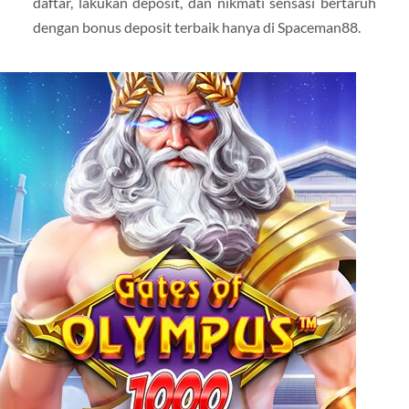
daftar, lakukan deposit, dan nikmati sensasi bertaruh
dengan bonus deposit terbaik hanya di Spaceman88.