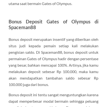
utama saat bermain Gates of Olympus.
Bonus Deposit Gates of Olympus di
Spaceman88
Bonus deposit merupakan insentif yang diberikan oleh
situs judi kepada pemain setiap kali melakukan
pengisian saldo. Di Spaceman88, bonus deposit untuk
permainan Gates of Olympus hadir dengan persentase
yang besar, bahkan mencapai 100%. Artinya, jika kamu
melakukan deposit sebesar Rp 100.000, maka kamu
akan mendapatkan tambahan saldo sebesar Rp
100.000 juga dari bonus.
Bonus deposit ini tentu sangat menguntungkan karena
dapat memperbesar modal bermain sehingga peluang