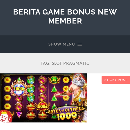
BERITA GAME BONUS NEW
MEMBER
SHOW MENU
TAG:
SLOT PRAGMATIC
STICKY POST