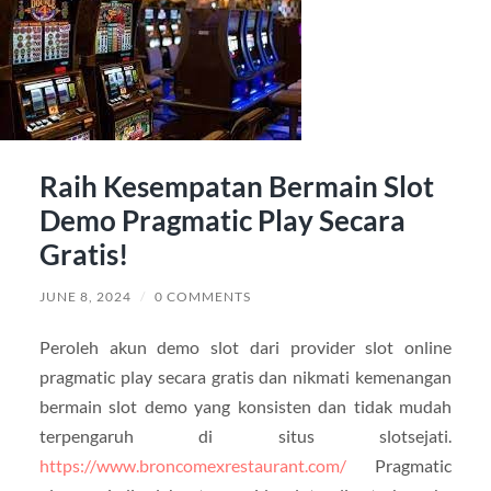
Raih Kesempatan Bermain Slot
Demo Pragmatic Play Secara
Gratis!
JUNE 8, 2024
/
0 COMMENTS
Peroleh akun demo slot dari provider slot online
pragmatic play secara gratis dan nikmati kemenangan
bermain slot demo yang konsisten dan tidak mudah
terpengaruh di situs slotsejati.
https://www.broncomexrestaurant.com/
Pragmatic