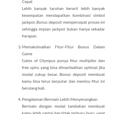
Cepat
Lebih banyak taruhan berarti lebih banyak
kesempatan mendapatkan kombinasi simbol
jackpot. Bonus deposit mempercepat proses ini
sehingga impian jackpot bukan hanya sekadar
harapan.
Memaksimalkan Fitur-Fitur Bonus Dalam
Game
Gates of Olympus punya fitur multiplier dan
free spins yang bisa dimanfaatkan optimal jika
modal cukup besar. Bonus deposit membuat
kamu bisa terus berputar dan memicu fitur ini
berulang kali.
Pengalaman Bermain Lebih Menyenangkan
Bermain dengan modal tambahan membuat
kamu lebih santai dan tidak terburu-buru, yang