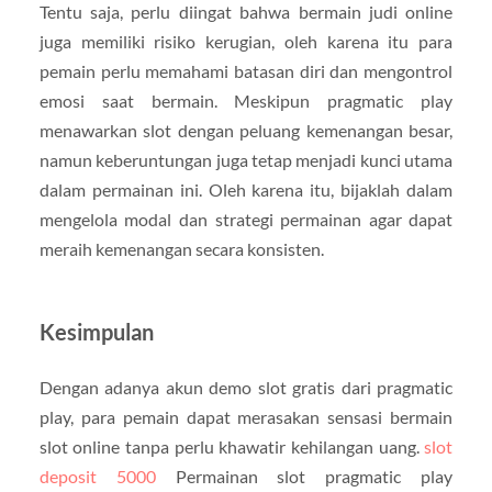
Tentu saja, perlu diingat bahwa bermain judi online
juga memiliki risiko kerugian, oleh karena itu para
pemain perlu memahami batasan diri dan mengontrol
emosi saat bermain. Meskipun pragmatic play
menawarkan slot dengan peluang kemenangan besar,
namun keberuntungan juga tetap menjadi kunci utama
dalam permainan ini. Oleh karena itu, bijaklah dalam
mengelola modal dan strategi permainan agar dapat
meraih kemenangan secara konsisten.
Kesimpulan
Dengan adanya akun demo slot gratis dari pragmatic
play, para pemain dapat merasakan sensasi bermain
slot online tanpa perlu khawatir kehilangan uang.
slot
deposit 5000
Permainan slot pragmatic play