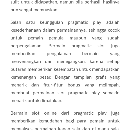
sulit untuk didapatkan, namun bila berhasil, hasilnya
pun sangat memuaskan.
Salah satu keunggulan pragmatic play adalah
kesederhanaan dalam permainannya, sehingga cocok
untuk pemain pemula maupun yang sudah
berpengalaman. Bermain pragmatic slot juga
memberikan pengalaman bermain yang
menyenangkan dan menegangkan, karena setiap
putaran memberikan kesempatan untuk mendapatkan
kemenangan besar. Dengan tampilan grafis yang
menarik dan fitur-fitur bonus yang melimpah,
membuat permainan slot pragmatic play semakin
menarik untuk dimainkan.
Bermain slot online dari pragmatic play juga
memberikan kemudahan bagi para pemain untuk
mengakses permainan kapan saja dan di mana saja.