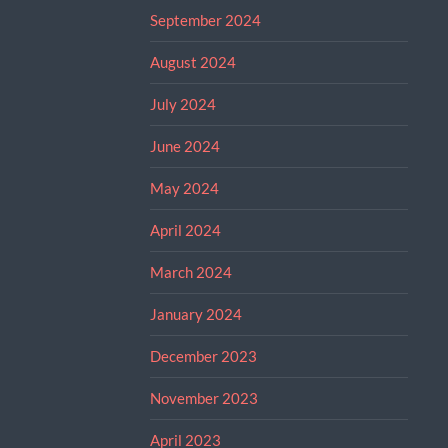
September 2024
August 2024
July 2024
June 2024
May 2024
April 2024
March 2024
January 2024
December 2023
November 2023
April 2023