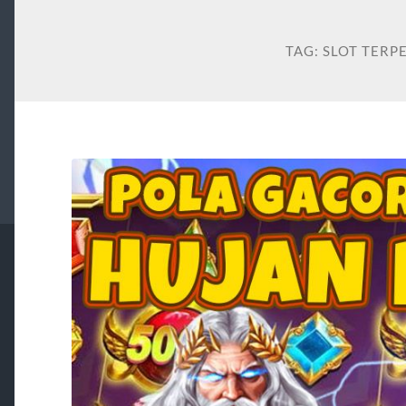
TAG:
SLOT TERP