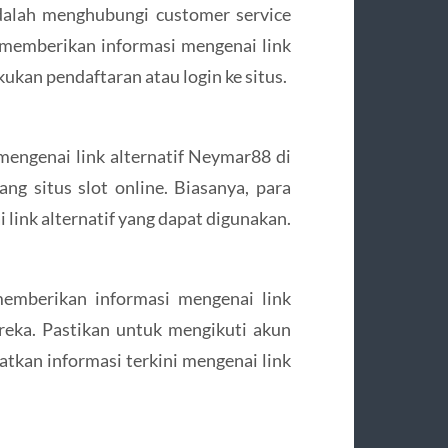
dalah menghubungi customer service
 memberikan informasi mengenai link
ukan pendaftaran atau login ke situs.
 mengenai link alternatif Neymar88 di
g situs slot online. Biasanya, para
link alternatif yang dapat digunakan.
memberikan informasi mengenai link
ereka. Pastikan untuk mengikuti akun
tkan informasi terkini mengenai link