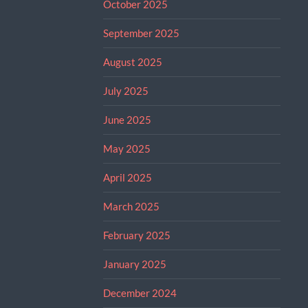
October 2025
September 2025
August 2025
July 2025
June 2025
May 2025
April 2025
March 2025
February 2025
January 2025
December 2024