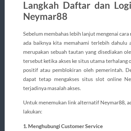
Langkah Daftar dan Log
Neymar88
Sebelum membahas lebih lanjut mengenai cara 
ada baiknya kita memahami terlebih dahulu apa
merupakan sebuah tautan yang disediakan ole
tersebut ketika akses ke situs utama terhalang o
positif atau pemblokiran oleh pemerintah. De
dapat tetap mengakses situs slot online N
terjadinya masalah akses.
Untuk menemukan link alternatif Neymar88, a
lakukan:
1. Menghubungi Customer Service