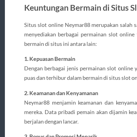
Keuntungan Bermain di Situs S
Situs slot online Neymar88 merupakan salah sa
menyediakan berbagai permainan slot online
bermain di situs ini antara lain:
1. Kepuasan Bermain
Dengan berbagai jenis permainan slot online 
puas dan terhibur dalam bermain di situs slot 
2. Keamanan dan Kenyamanan
Neymar88 menjamin keamanan dan kenyaman
mereka. Data pribadi pemain akan dijamin ke
berjalan dengan lancar.
3. Bonus dan Promosi Menarik