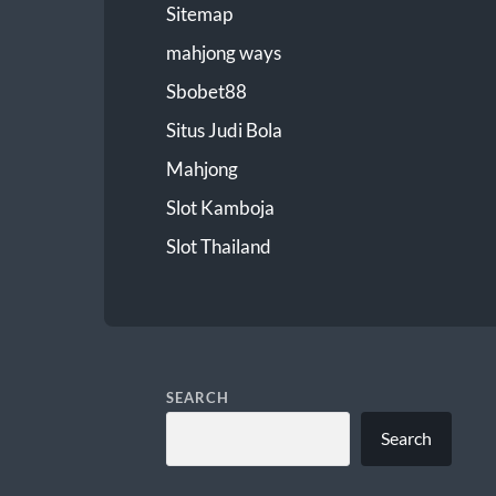
Sitemap
mahjong ways
Sbobet88
Situs Judi Bola
Mahjong
Slot Kamboja
Slot Thailand
SEARCH
Search