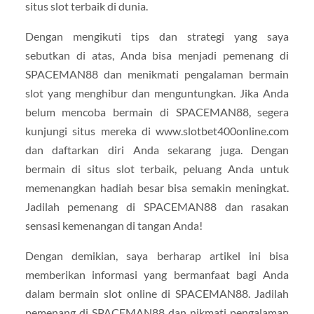
situs slot terbaik di dunia.
Dengan mengikuti tips dan strategi yang saya
sebutkan di atas, Anda bisa menjadi pemenang di
SPACEMAN88 dan menikmati pengalaman bermain
slot yang menghibur dan menguntungkan. Jika Anda
belum mencoba bermain di SPACEMAN88, segera
kunjungi situs mereka di www.slotbet400online.com
dan daftarkan diri Anda sekarang juga. Dengan
bermain di situs slot terbaik, peluang Anda untuk
memenangkan hadiah besar bisa semakin meningkat.
Jadilah pemenang di SPACEMAN88 dan rasakan
sensasi kemenangan di tangan Anda!
Dengan demikian, saya berharap artikel ini bisa
memberikan informasi yang bermanfaat bagi Anda
dalam bermain slot online di SPACEMAN88. Jadilah
pemenang di SPACEMAN88 dan nikmati pengalaman