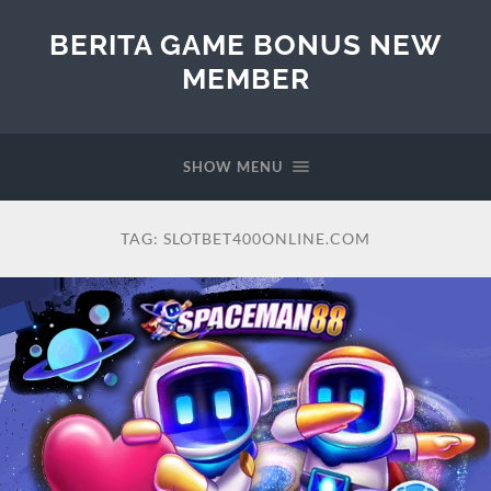
BERITA GAME BONUS NEW
MEMBER
SHOW MENU
TAG:
SLOTBET400ONLINE.COM