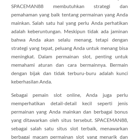
SPACEMAN88 membutuhkan strategi dan
pemahaman yang baik tentang permainan yang Anda
mainkan. Salah satu hal yang perlu Anda perhatikan
adalah keberuntungan. Meskipun tidak ada jaminan
bahwa Anda akan selalu menang, tetapi dengan
strategi yang tepat, peluang Anda untuk menang bisa
meningkat. Dalam permainan slot, penting untuk
memahami aturan dan cara bermainnya. Bermain
dengan bijak dan tidak terburu-buru adalah kunci
keberhasilan Anda.
Sebagai pemain slot online, Anda juga perlu
memperhatikan detail-detail kecil seperti jenis
permainan yang Anda mainkan dan berbagai bonus
yang ditawarkan oleh situs tersebut. SPACEMAN88,
sebagai salah satu situs slot terbaik, menawarkan
berbagai macam permainan slot yang menarik dan