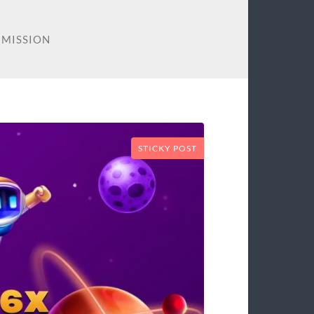
 MISSION
STICKY POST