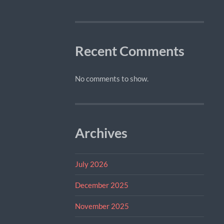
Recent Comments
No comments to show.
Archives
July 2026
December 2025
November 2025