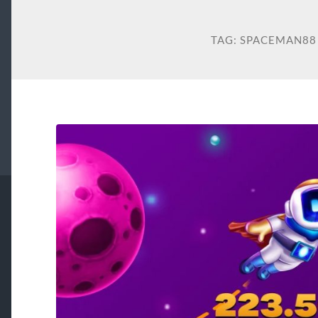
TAG:
SPACEMAN88