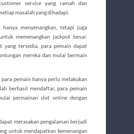
 customer service yang ramah dan
setiap masalah yang dihadapi.
k hanya menyenangkan, tetapi juga
untuk memenangkan jackpot besar.
t yang tersedia, para pemain dapat
runtungan mereka dan mulai bermain
 para pemain hanya perlu melakukan
lah berhasil mendaftar, para pemain
ulai permainan slot online dengan
dapat merasakan pengalaman berjudi
luang untuk mendapatkan kemenangan