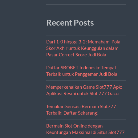
Recent Posts
Dari 1-0 hingga 3-2: Memahami Pola
Skor Akhir untuk Keunggulan dalam
Pasar Correct Score Judi Bola
Daftar SBOBET Indonesia: Tempat
Terbaik untuk Penggemar Judi Bola
Memperkenalkan Game Slot777 Apk:
Aplikasi Resmi untuk Slot 777 Gacor
Temukan Sensasi Bermain Slot777
Terbaik: Daftar Sekarang!
Bermain Slot Online dengan
Keuntungan Maksimal di Situs Slot777