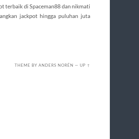
 slot terbaik di Spaceman88 dan nikmati
ngkan jackpot hingga puluhan juta
THEME BY
ANDERS NORÉN
—
UP ↑