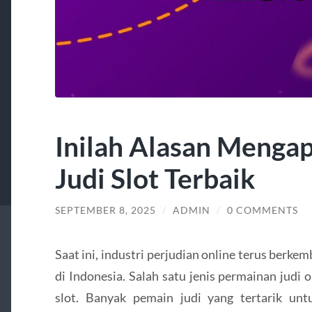
Inilah Alasan Menga
Judi Slot Terbaik
SEPTEMBER 8, 2025
/
ADMIN
/
0 COMMENTS
Saat ini, industri perjudian online terus berke
di Indonesia. Salah satu jenis permainan judi 
slot. Banyak pemain judi yang tertarik u