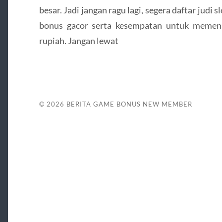
besar. Jadi jangan ragu lagi, segera daftar judi
bonus gacor serta kesempatan untuk memena
rupiah. Jangan lewat
© 2026
BERITA GAME BONUS NEW MEMBER