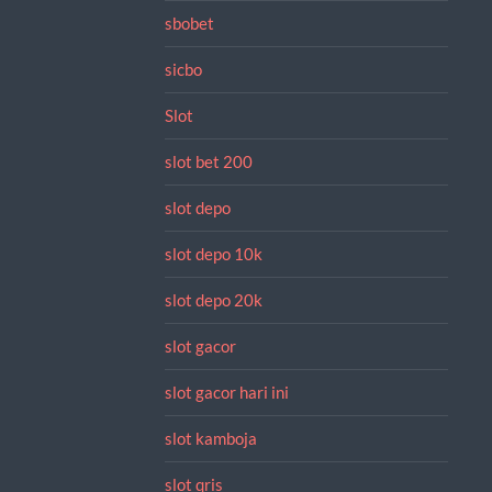
sbobet
sicbo
Slot
slot bet 200
slot depo
slot depo 10k
slot depo 20k
slot gacor
slot gacor hari ini
slot kamboja
slot qris