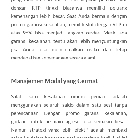
dengan RTP tinggi biasanya memiliki peluang
kemenangan lebih besar. Saat Anda bermain dengan
promo garansi kekalahan, memilih slot dengan RTP di
atas 96% bisa menjadi langkah cerdas. Meski ada
garansi kekalahan, tentu akan lebih menguntungkan
jika Anda bisa meminimalkan risiko dan tetap
mendapatkan kemenangan secara alami.
Manajemen Modal yang Cermat
Salah satu kesalahan umum pemain adalah
menggunakan seluruh saldo dalam satu sesi tanpa
perencanaan. Dengan promo garansi kekalahan,
godaan untuk bermain agresif bisa semakin besar.
Namun strategi yang lebih efektif adalah membagi
saldo ke dalam beberapa sesi permainan kecil. Hal ini