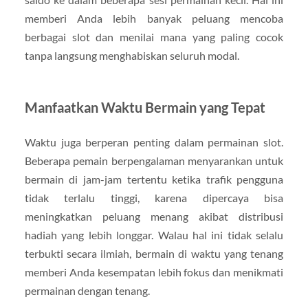
memberi Anda lebih banyak peluang mencoba
berbagai slot dan menilai mana yang paling cocok
tanpa langsung menghabiskan seluruh modal.
Manfaatkan Waktu Bermain yang Tepat
Waktu juga berperan penting dalam permainan slot.
Beberapa pemain berpengalaman menyarankan untuk
bermain di jam-jam tertentu ketika trafik pengguna
tidak terlalu tinggi, karena dipercaya bisa
meningkatkan peluang menang akibat distribusi
hadiah yang lebih longgar. Walau hal ini tidak selalu
terbukti secara ilmiah, bermain di waktu yang tenang
memberi Anda kesempatan lebih fokus dan menikmati
permainan dengan tenang.