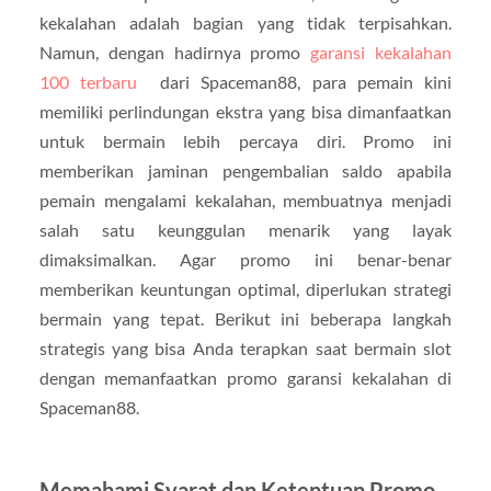
kekalahan adalah bagian yang tidak terpisahkan.
Namun, dengan hadirnya promo
garansi kekalahan
100 terbaru
dari Spaceman88, para pemain kini
memiliki perlindungan ekstra yang bisa dimanfaatkan
untuk bermain lebih percaya diri. Promo ini
memberikan jaminan pengembalian saldo apabila
pemain mengalami kekalahan, membuatnya menjadi
salah satu keunggulan menarik yang layak
dimaksimalkan. Agar promo ini benar-benar
memberikan keuntungan optimal, diperlukan strategi
bermain yang tepat. Berikut ini beberapa langkah
strategis yang bisa Anda terapkan saat bermain slot
dengan memanfaatkan promo garansi kekalahan di
Spaceman88.
Memahami Syarat dan Ketentuan Promo