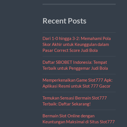
Recent Posts
Dari 1-0 hingga 3-2: Memahami Pola
Skor Akhir untuk Keunggulan dalam
Pasar Correct Score Judi Bola
Daftar SBOBET Indonesia: Tempat
Terbaik untuk Penggemar Judi Bola
Memperkenalkan Game Slot777 Apk:
Aplikasi Resmi untuk Slot 777 Gacor
Temukan Sensasi Bermain Slot777
Terbaik: Daftar Sekarang!
Bermain Slot Online dengan
Keuntungan Maksimal di Situs Slot777