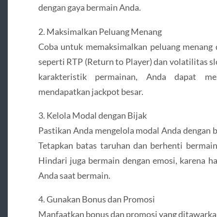
dengan gaya bermain Anda.
2. Maksimalkan Peluang Menang
Coba untuk memaksimalkan peluang menang d
seperti RTP (Return to Player) dan volatilitas
karakteristik permainan, Anda dapat m
mendapatkan jackpot besar.
3. Kelola Modal dengan Bijak
Pastikan Anda mengelola modal Anda dengan bij
Tetapkan batas taruhan dan berhenti bermain
Hindari juga bermain dengan emosi, karena h
Anda saat bermain.
4. Gunakan Bonus dan Promosi
Manfaatkan bonus dan promosi yang ditawarkan 