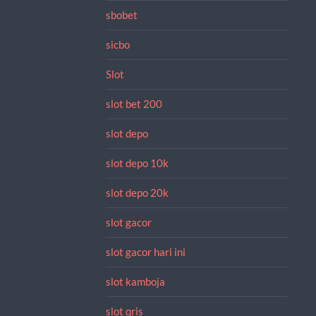
sbobet
sicbo
Slot
slot bet 200
slot depo
slot depo 10k
slot depo 20k
slot gacor
slot gacor hari ini
slot kamboja
slot qris