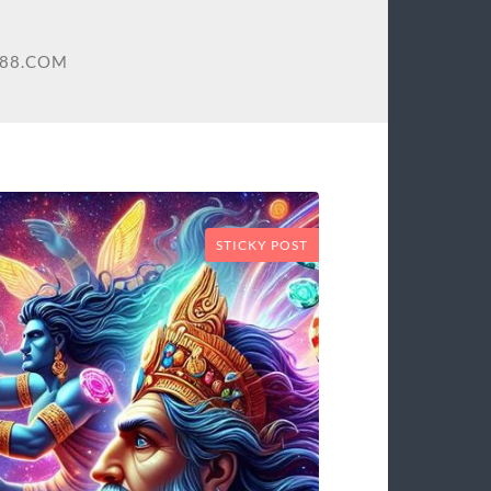
88.COM
STICKY POST