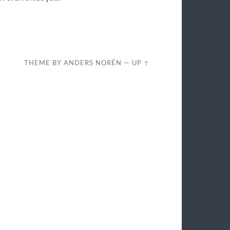
THEME BY
ANDERS NORÉN
—
UP ↑