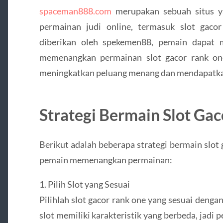
spaceman888.com
merupakan sebuah situs y
permainan judi online, termasuk slot gaco
diberikan oleh spekemen88, pemain dapat m
memenangkan permainan slot gacor rank on
meningkatkan peluang menang dan mendapatkan
Strategi Bermain Slot Ga
Berikut adalah beberapa strategi bermain slo
pemain memenangkan permainan:
1. Pilih Slot yang Sesuai
Pilihlah slot gacor rank one yang sesuai denga
slot memiliki karakteristik yang berbeda, jadi 