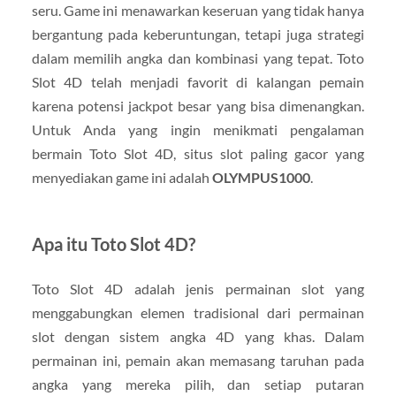
seru. Game ini menawarkan keseruan yang tidak hanya
bergantung pada keberuntungan, tetapi juga strategi
dalam memilih angka dan kombinasi yang tepat. Toto
Slot 4D telah menjadi favorit di kalangan pemain
karena potensi jackpot besar yang bisa dimenangkan.
Untuk Anda yang ingin menikmati pengalaman
bermain Toto Slot 4D, situs slot paling gacor yang
menyediakan game ini adalah
OLYMPUS1000
.
Apa itu Toto Slot 4D?
Toto Slot 4D adalah jenis permainan slot yang
menggabungkan elemen tradisional dari permainan
slot dengan sistem angka 4D yang khas. Dalam
permainan ini, pemain akan memasang taruhan pada
angka yang mereka pilih, dan setiap putaran