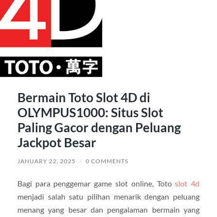
Bermain Toto Slot 4D di
OLYMPUS1000: Situs Slot
Paling Gacor dengan Peluang
Jackpot Besar
JANUARY 22, 2025
/
0 COMMENTS
Bagi para penggemar game slot online, Toto
slot 4d
menjadi salah satu pilihan menarik dengan peluang
menang yang besar dan pengalaman bermain yang