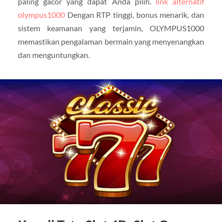
paling gacor yang dapat Anda pilih.
link alternatif
olympus1000
Dengan RTP tinggi, bonus menarik, dan
sistem keamanan yang terjamin, OLYMPUS1000
memastikan pengalaman bermain yang menyenangkan
dan menguntungkan.