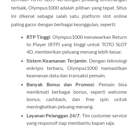
terbaik, Olympus1000 adalah pilihan yang tepat. Situs
ini dikenal sebagai salah satu platform slot online
paling gacor dengan berbagai keunggulan, seperti:
RTP Tinggi
: Olympus1000 menawarkan Return
to Player (RTP) yang tinggi untuk TOTO SLOT
4D, memberikan peluang menang lebih besar.
Sistem Keamanan Terjamin
: Dengan teknologi
enkripsi terbaru, Olympus1000 memastikan
keamanan data dan transaksi pemain.
Banyak Bonus dan Promosi
: Pemain bisa
menikmati berbagai bonus, seperti welcome
bonus, cashback, dan free spin untuk
meningkatkan peluang menang.
Layanan Pelanggan 24/7
: Tim customer service
yang responsif siap membantu kapan saja.