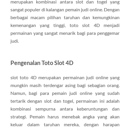
merupakan kombinasi antara slot dan togel yang
sangat populer di kalangan pemain judi online. Dengan
berbagai macam pilihan taruhan dan kemungkinan
kemenangan yang tinggi, toto slot 4D menjadi
permainan yang sangat menarik bagi para penggemar
judi.
Pengenalan Toto Slot 4D
slot toto 4D merupakan permainan judi online yang
mungkin masih terdengar asing bagi sebagian orang.
Namun, bagi para pemain judi online yang sudah
tertarik dengan slot dan togel, permainan ini adalah
kombinasi sempurna antara keberuntungan dan
strategi. Pemain harus menebak angka yang akan
keluar dalam taruhan mereka, dengan harapan