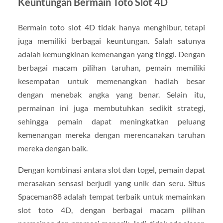
Keuntungan Bermain Toto Slot 4D
Bermain toto slot 4D tidak hanya menghibur, tetapi
juga memiliki berbagai keuntungan. Salah satunya
adalah kemungkinan kemenangan yang tinggi. Dengan
berbagai macam pilihan taruhan, pemain memiliki
kesempatan untuk memenangkan hadiah besar
dengan menebak angka yang benar. Selain itu,
permainan ini juga membutuhkan sedikit strategi,
sehingga pemain dapat meningkatkan peluang
kemenangan mereka dengan merencanakan taruhan
mereka dengan baik.
Dengan kombinasi antara slot dan togel, pemain dapat
merasakan sensasi berjudi yang unik dan seru. Situs
Spaceman88 adalah tempat terbaik untuk memainkan
slot toto 4D, dengan berbagai macam pilihan