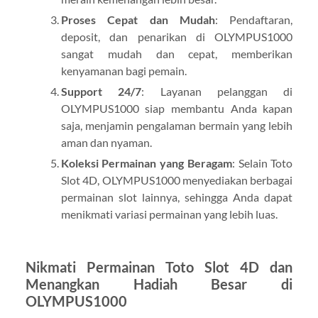
Proses Cepat dan Mudah
: Pendaftaran,
deposit, dan penarikan di OLYMPUS1000
sangat mudah dan cepat, memberikan
kenyamanan bagi pemain.
Support 24/7
: Layanan pelanggan di
OLYMPUS1000 siap membantu Anda kapan
saja, menjamin pengalaman bermain yang lebih
aman dan nyaman.
Koleksi Permainan yang Beragam
: Selain Toto
Slot 4D, OLYMPUS1000 menyediakan berbagai
permainan slot lainnya, sehingga Anda dapat
menikmati variasi permainan yang lebih luas.
Nikmati Permainan Toto Slot 4D dan
Menangkan Hadiah Besar di
OLYMPUS1000