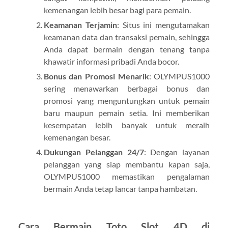
kemenangan lebih besar bagi para pemain.
Keamanan Terjamin
: Situs ini mengutamakan
keamanan data dan transaksi pemain, sehingga
Anda dapat bermain dengan tenang tanpa
khawatir informasi pribadi Anda bocor.
Bonus dan Promosi Menarik
: OLYMPUS1000
sering menawarkan berbagai bonus dan
promosi yang menguntungkan untuk pemain
baru maupun pemain setia. Ini memberikan
kesempatan lebih banyak untuk meraih
kemenangan besar.
Dukungan Pelanggan 24/7
: Dengan layanan
pelanggan yang siap membantu kapan saja,
OLYMPUS1000 memastikan pengalaman
bermain Anda tetap lancar tanpa hambatan.
Cara Bermain Toto Slot 4D di