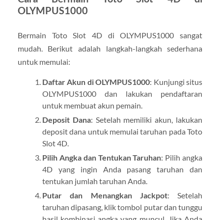
OLYMPUS1000
Bermain Toto Slot 4D di OLYMPUS1000 sangat
mudah. Berikut adalah langkah-langkah sederhana
untuk memulai:
Daftar Akun di OLYMPUS1000
: Kunjungi situs
OLYMPUS1000 dan lakukan pendaftaran
untuk membuat akun pemain.
Deposit Dana
: Setelah memiliki akun, lakukan
deposit dana untuk memulai taruhan pada Toto
Slot 4D.
Pilih Angka dan Tentukan Taruhan
: Pilih angka
4D yang ingin Anda pasang taruhan dan
tentukan jumlah taruhan Anda.
Putar dan Menangkan Jackpot
: Setelah
taruhan dipasang, klik tombol putar dan tunggu
hasil kombinasi angka yang muncul. Jika Anda