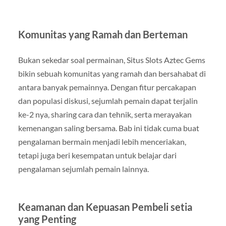
Komunitas yang Ramah dan Berteman
Bukan sekedar soal permainan, Situs Slots Aztec Gems
bikin sebuah komunitas yang ramah dan bersahabat di
antara banyak pemainnya. Dengan fitur percakapan
dan populasi diskusi, sejumlah pemain dapat terjalin
ke-2 nya, sharing cara dan tehnik, serta merayakan
kemenangan saling bersama. Bab ini tidak cuma buat
pengalaman bermain menjadi lebih menceriakan,
tetapi juga beri kesempatan untuk belajar dari
pengalaman sejumlah pemain lainnya.
Keamanan dan Kepuasan Pembeli setia
yang Penting