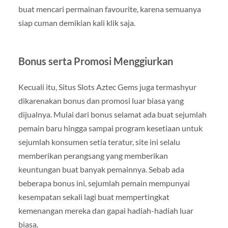
buat mencari permainan favourite, karena semuanya
siap cuman demikian kali klik saja.
Bonus serta Promosi Menggiurkan
Kecuali itu, Situs Slots Aztec Gems juga termashyur
dikarenakan bonus dan promosi luar biasa yang
dijualnya. Mulai dari bonus selamat ada buat sejumlah
pemain baru hingga sampai program kesetiaan untuk
sejumlah konsumen setia teratur, site ini selalu
memberikan perangsang yang memberikan
keuntungan buat banyak pemainnya. Sebab ada
beberapa bonus ini, sejumlah pemain mempunyai
kesempatan sekali lagi buat mempertingkat
kemenangan mereka dan gapai hadiah-hadiah luar
biasa.