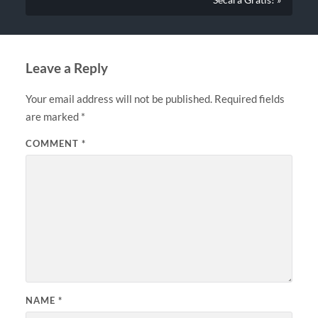
Secara Gratis! »
Leave a Reply
Your email address will not be published.
Required fields
are marked
*
COMMENT
*
NAME
*