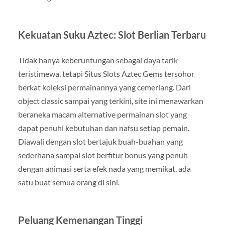
Kekuatan Suku Aztec: Slot Berlian Terbaru
Tidak hanya keberuntungan sebagai daya tarik
teristimewa, tetapi Situs Slots Aztec Gems tersohor
berkat koleksi permainannya yang cemerlang. Dari
object classic sampai yang terkini, site ini menawarkan
beraneka macam alternative permainan slot yang
dapat penuhi kebutuhan dan nafsu setiap pemain.
Diawali dengan slot bertajuk buah-buahan yang
sederhana sampai slot berfitur bonus yang penuh
dengan animasi serta efek nada yang memikat, ada
satu buat semua orang di sini.
Peluang Kemenangan Tinggi