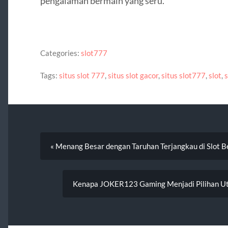
pengalaman bermain yang seru.
Categories:
slot777
Tags:
situs slot 777
,
situs slot gacor
,
situs slot777
,
slot
,
s
« Menang Besar dengan Taruhan Terjangkau di Slot B
Kenapa JOKER123 Gaming Menjadi Pilihan Ut