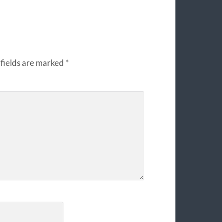
fields are marked
*