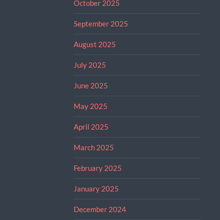
October 2025
September 2025
August 2025
July 2025
June 2025
May 2025
April 2025
March 2025
February 2025
January 2025
December 2024