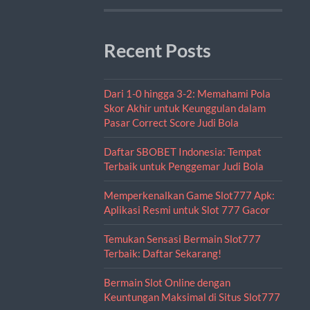
Recent Posts
Dari 1-0 hingga 3-2: Memahami Pola
Skor Akhir untuk Keunggulan dalam
Pasar Correct Score Judi Bola
Daftar SBOBET Indonesia: Tempat
Terbaik untuk Penggemar Judi Bola
Memperkenalkan Game Slot777 Apk:
Aplikasi Resmi untuk Slot 777 Gacor
Temukan Sensasi Bermain Slot777
Terbaik: Daftar Sekarang!
Bermain Slot Online dengan
Keuntungan Maksimal di Situs Slot777