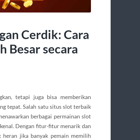
gan Cerdik: Cara
 Besar secara
gkan, tetapi juga bisa memberikan
g tepat. Salah satu situs slot terbaik
i menawarkan berbagai permainan slot
enal. Dengan fitur-fitur menarik dan
 heran jika banyak pemain memilih