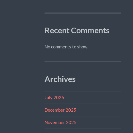
Recent Comments
No comments to show.
Archives
July 2026
December 2025
November 2025