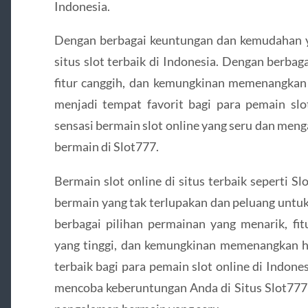
Indonesia.
Dengan berbagai keuntungan dan kemudahan 
situs slot terbaik di Indonesia. Dengan berbag
fitur canggih, dan kemungkinan memenangkan h
menjadi tempat favorit bagi para pemain slo
sensasi bermain slot online yang seru dan men
bermain di Slot777.
Bermain slot online di situs terbaik seperti
bermain yang tak terlupakan dan peluang unt
berbagai pilihan permainan yang menarik, fit
yang tinggi, dan kemungkinan memenangkan ha
terbaik bagi para pemain slot online di Indon
mencoba keberuntungan Anda di Situs Slot777