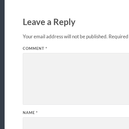
Leave a Reply
Your email address will not be published.
Required 
COMMENT
*
NAME
*