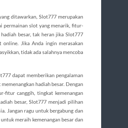
yang ditawarkan, Slot777 merupakan
ai permainan slot yang menarik, fitur-
adiah besar, tak heran jika Slot777
t online. Jika Anda ingin merasakan
gasyikkan, tidak ada salahnya mencoba
 Slot777 dapat memberikan pengalaman
uk memenangkan hadiah besar. Dengan
ur-fitur canggih, tingkat kemenangan
diah besar, Slot777 menjadi pilihan
esia. Jangan ragu untuk bergabung dan
 untuk meraih kemenangan besar dan