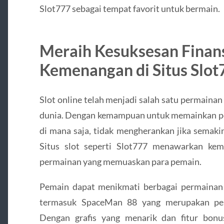
Slot777 sebagai tempat favorit untuk bermain.
Meraih Kesuksesan Finans
Kemenangan di Situs Slot
Slot online telah menjadi salah satu permainan
dunia. Dengan kemampuan untuk memainkan per
di mana saja, tidak mengherankan jika semakin
Situs slot seperti Slot777 menawarkan kem
permainan yang memuaskan para pemain.
Pemain dapat menikmati berbagai permainan s
termasuk SpaceMan 88 yang merupakan perm
Dengan grafis yang menarik dan fitur bon