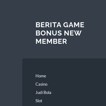
BERITA GAME
BONUS NEW
MEMBER
Home
Casino
Judi Bola
Slot