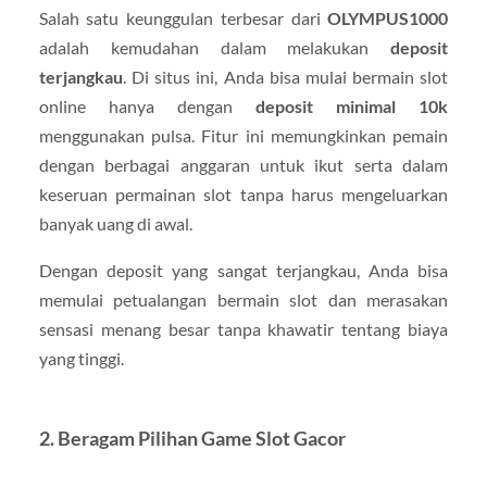
Salah satu keunggulan terbesar dari
OLYMPUS1000
adalah kemudahan dalam melakukan
deposit
terjangkau
. Di situs ini, Anda bisa mulai bermain slot
online hanya dengan
deposit minimal 10k
menggunakan pulsa. Fitur ini memungkinkan pemain
dengan berbagai anggaran untuk ikut serta dalam
keseruan permainan slot tanpa harus mengeluarkan
banyak uang di awal.
Dengan deposit yang sangat terjangkau, Anda bisa
memulai petualangan bermain slot dan merasakan
sensasi menang besar tanpa khawatir tentang biaya
yang tinggi.
2.
Beragam Pilihan Game Slot Gacor