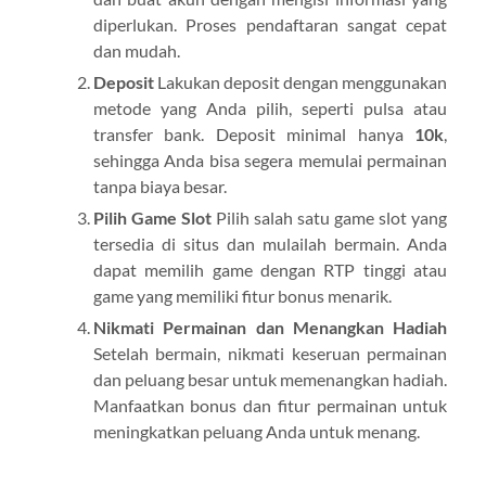
diperlukan. Proses pendaftaran sangat cepat
dan mudah.
Deposit
Lakukan deposit dengan menggunakan
metode yang Anda pilih, seperti pulsa atau
transfer bank. Deposit minimal hanya
10k
,
sehingga Anda bisa segera memulai permainan
tanpa biaya besar.
Pilih Game Slot
Pilih salah satu game slot yang
tersedia di situs dan mulailah bermain. Anda
dapat memilih game dengan RTP tinggi atau
game yang memiliki fitur bonus menarik.
Nikmati Permainan dan Menangkan Hadiah
Setelah bermain, nikmati keseruan permainan
dan peluang besar untuk memenangkan hadiah.
Manfaatkan bonus dan fitur permainan untuk
meningkatkan peluang Anda untuk menang.