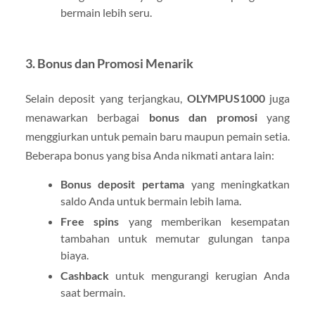
bermain lebih seru.
3.
Bonus dan Promosi Menarik
Selain deposit yang terjangkau,
OLYMPUS1000
juga
menawarkan berbagai
bonus dan promosi
yang
menggiurkan untuk pemain baru maupun pemain setia.
Beberapa bonus yang bisa Anda nikmati antara lain:
Bonus deposit pertama
yang meningkatkan
saldo Anda untuk bermain lebih lama.
Free spins
yang memberikan kesempatan
tambahan untuk memutar gulungan tanpa
biaya.
Cashback
untuk mengurangi kerugian Anda
saat bermain.