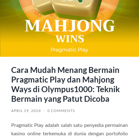
Cara Mudah Menang Bermain
Pragmatic Play dan Mahjong
Ways di Olympus1000: Teknik
Bermain yang Patut Dicoba
APRIL 19, 2024
/
0 COMMENTS
Pragmatic Play adalah salah satu penyedia permainan
kasino online terkemuka di dunia dengan portofolio