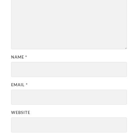
NAME
*
EMAIL
*
WEBSITE