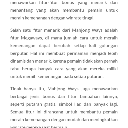
menawarkan fitur-fitur bonus yang menarik dan
menantang yang akan membantu pemain untuk
meraih kemenangan dengan winrate tinggi.
Salah satu fitur menarik dari Mahjong Ways adalah
fitur Megaways, di mana jumlah cara untuk meraih
kemenangan dapat berubah setiap kali gulungan
berputar. Hal ini membuat permainan menjadi lebih
dinamis dan menarik, karena pemain tidak akan pernah
tahu berapa banyak cara yang akan mereka miliki
untuk meraih kemenangan pada setiap putaran.
Tidak hanya itu, Mahjong Ways juga menawarkan
berbagai jenis bonus dan fitur tambahan lainnya,
seperti putaran gratis, simbol liar, dan banyak lagi.
Semua fitur ini dirancang untuk membantu pemain
meraih kemenangan dengan mudah dan meningkatkan
winrate mereka saat bermain.