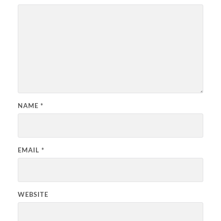
NAME
*
EMAIL
*
WEBSITE