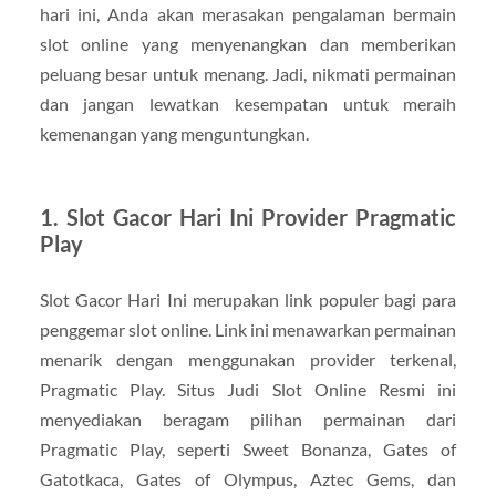
hari ini, Anda akan merasakan pengalaman bermain
slot online yang menyenangkan dan memberikan
peluang besar untuk menang. Jadi, nikmati permainan
dan jangan lewatkan kesempatan untuk meraih
kemenangan yang menguntungkan.
1. Slot Gacor Hari Ini Provider Pragmatic
Play
Slot Gacor Hari Ini merupakan link populer bagi para
penggemar slot online. Link ini menawarkan permainan
menarik dengan menggunakan provider terkenal,
Pragmatic Play. Situs Judi Slot Online Resmi ini
menyediakan beragam pilihan permainan dari
Pragmatic Play, seperti Sweet Bonanza, Gates of
Gatotkaca, Gates of Olympus, Aztec Gems, dan