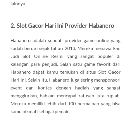
lainnya.
2. Slot Gacor Hari Ini Provider Habanero
Habanero adalah sebuah provider game online yang
sudah berdiri sejak tahun 2013. Mereka menawarkan
Judi Slot Online Resmi yang sangat populer di
kalangan para penjudi. Salah satu game favorit dari
Habanero dapat kamu temukan di situs Slot Gacor
Hari Ini. Selain itu, Habanero juga sering mensponsori
event dan kontes dengan hadiah yang sangat
menggiurkan, bahkan mencapai ratusan juta rupiah.
Mereka memiliki lebih dari 100 permainan yang bisa
kamu nikmati sebagai pemain.