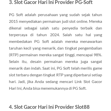
3. Slot Gacor Hari Ini Provider PG-Soft
PG Soft adalah perusahaan yang sudah sejak tahun
2015 menyediakan permainan judi slot online. Mereka
dikenal sebagai salah satu penyedia terbaik dan
terpercaya di tahun 2024. Salah satu hal yang
membedakan PG Soft adalah mereka menawarkan
taruhan kecil yang menarik, dan tingkat pengembalian
(RTP) permainan mereka sangat tinggi, mencapai 98%.
Selain itu, desain permainan mereka juga sangat
menarik dan indah. Saat ini, PG Soft telah merilis game
slot terbaru dengan tingkat RTP yang diperbarui setiap
hari. Jadi, jika Anda sedang mencari Link Slot Gacor
Hari Ini, Anda bisa menemukannya di PG Soft.
4. Slot Gacor Hari Ini Provider Slot88