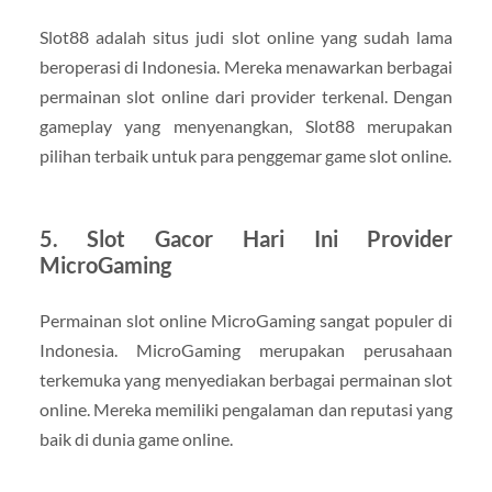
Slot88 adalah situs judi slot online yang sudah lama
beroperasi di Indonesia. Mereka menawarkan berbagai
permainan slot online dari provider terkenal. Dengan
gameplay yang menyenangkan, Slot88 merupakan
pilihan terbaik untuk para penggemar game slot online.
5. Slot Gacor Hari Ini Provider
MicroGaming
Permainan slot online MicroGaming sangat populer di
Indonesia. MicroGaming merupakan perusahaan
terkemuka yang menyediakan berbagai permainan slot
online. Mereka memiliki pengalaman dan reputasi yang
baik di dunia game online.