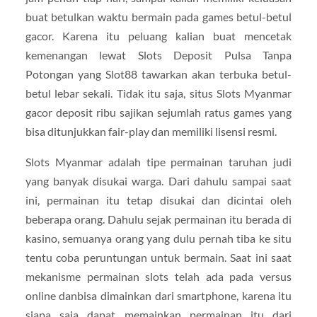
buat betulkan waktu bermain pada games betul-betul
gacor. Karena itu peluang kalian buat mencetak
kemenangan lewat Slots Deposit Pulsa Tanpa
Potongan yang Slot88 tawarkan akan terbuka betul-
betul lebar sekali. Tidak itu saja, situs Slots Myanmar
gacor deposit ribu sajikan sejumlah ratus games yang
bisa ditunjukkan fair-play dan memiliki lisensi resmi.
Slots Myanmar adalah tipe permainan taruhan judi
yang banyak disukai warga. Dari dahulu sampai saat
ini, permainan itu tetap disukai dan dicintai oleh
beberapa orang. Dahulu sejak permainan itu berada di
kasino, semuanya orang yang dulu pernah tiba ke situ
tentu coba peruntungan untuk bermain. Saat ini saat
mekanisme permainan slots telah ada pada versus
online danbisa dimainkan dari smartphone, karena itu
siapa saja dapat memainkan permainan itu dari