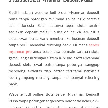
Slot88 adalah website judi Slots Myanmar deposit
pulsa tanpa potongan minimum rb paling dipercaya
sah indonesia. Salah satunya agen slots terkini
sediakan deposit melalui pulsa online 24 jam. Situs
slots lewat pulsa yang memberi keringanan deposit
tanpa perlu memakai rekening bank. Di mana
server
myanmar pro
anda tetap bisa bermain taruhan slots
game uang asli dengan sistem lain. Judi Slots Myanmar
deposit slots lewat pulsa tanpa potongan sanggup
menolong aktivitas tiap bettor terutama berbisnis
lebih gampang menang tanpa mempunyai rekening
bank.
Website judi online Slots Server Myanmar Deposit
Pulsa tanpa potongan terpercaya Indonesia bekerja 24
jam penuh tiap hari, sampai kalian memiliki keluasan