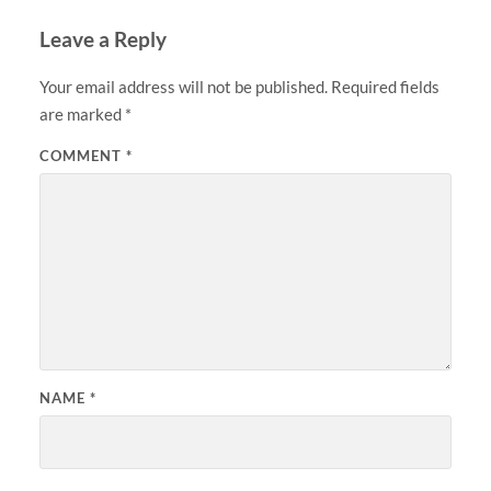
Leave a Reply
Your email address will not be published.
Required fields
are marked
*
COMMENT
*
NAME
*