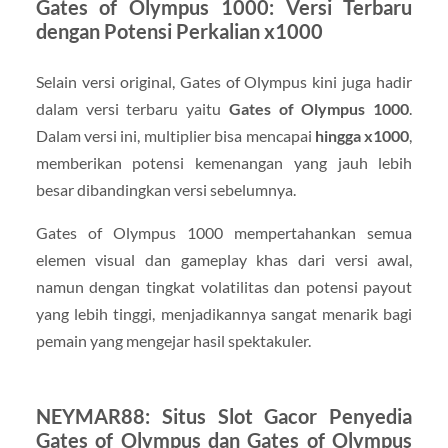
Gates of Olympus 1000: Versi Terbaru
dengan Potensi Perkalian x1000
Selain versi original, Gates of Olympus kini juga hadir
dalam versi terbaru yaitu
Gates of Olympus 1000
.
Dalam versi ini, multiplier bisa mencapai
hingga x1000
,
memberikan potensi kemenangan yang jauh lebih
besar dibandingkan versi sebelumnya.
Gates of Olympus 1000 mempertahankan semua
elemen visual dan gameplay khas dari versi awal,
namun dengan tingkat volatilitas dan potensi payout
yang lebih tinggi, menjadikannya sangat menarik bagi
pemain yang mengejar hasil spektakuler.
NEYMAR88: Situs Slot Gacor Penyedia
Gates of Olympus dan Gates of Olympus