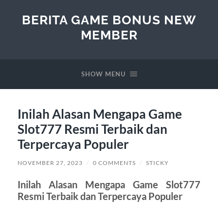
BERITA GAME BONUS NEW
MEMBER
SHOW MENU
Inilah Alasan Mengapa Game
Slot777 Resmi Terbaik dan
Terpercaya Populer
NOVEMBER 27, 2023
/
0 COMMENTS
/
STICKY
Inilah Alasan Mengapa Game Slot777
Resmi Terbaik dan Terpercaya Populer