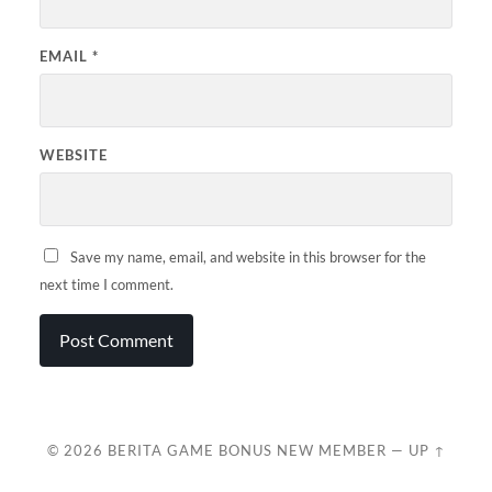
EMAIL
*
WEBSITE
Save my name, email, and website in this browser for the
next time I comment.
© 2026
BERITA GAME BONUS NEW MEMBER
—
UP ↑