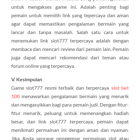
untuk mengakses game ini. Adalah penting bagi
pemain untuk memilih link yang tepercaya dan aman
agar dapat memastikan pengalaman bermain yang
lancar dan tanpa masalah. Salah satu cara untuk
menemukan link slot777 terpercaya adalah dengan
membaca dan mencari review dari pemain lain. Pemain
juga dapat mencari rekomendasi dari teman atau
forum online yang terpercaya.
V. Kesimpulan
Game slot777 resmi terbaik dan terpercaya
slot bet
100
menawarkan pengalaman bermain yang menarik
dan mengasyikkan bagi para pemain judi. Dengan fitur-
fitur menarik, peluang untuk memenangkan hadiah
besar, dan link slot777 terpercaya, pemain dapat
menikmati permainan ini dengan aman dan nyaman.
Jika Anda seorang penggemar permainan slot atau