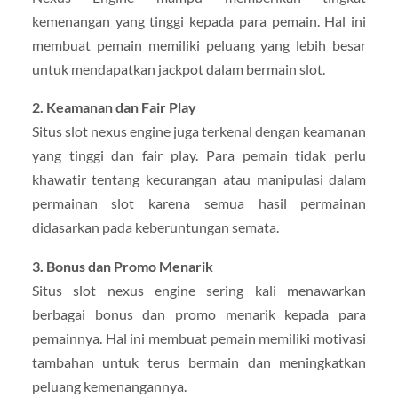
kemenangan yang tinggi kepada para pemain. Hal ini
membuat pemain memiliki peluang yang lebih besar
untuk mendapatkan jackpot dalam bermain slot.
2. Keamanan dan Fair Play
Situs slot nexus engine juga terkenal dengan keamanan
yang tinggi dan fair play. Para pemain tidak perlu
khawatir tentang kecurangan atau manipulasi dalam
permainan slot karena semua hasil permainan
didasarkan pada keberuntungan semata.
3. Bonus dan Promo Menarik
Situs slot nexus engine sering kali menawarkan
berbagai bonus dan promo menarik kepada para
pemainnya. Hal ini membuat pemain memiliki motivasi
tambahan untuk terus bermain dan meningkatkan
peluang kemenangannya.