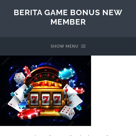
BERITA GAME BONUS NEW
MEMBER
SHOW MENU