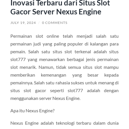
Inovasi Terbaru dari Situs Slot
Gacor Server Nexus Engine
JULY 19, 2024
/
0 COMMENTS
Permainan slot online telah menjadi salah satu
permainan judi yang paling populer di kalangan para
pemain. Salah satu situs slot terkenal adalah situs
slot777 yang menawarkan berbagai jenis permainan
slot menarik. Namun, tidak semua situs slot mampu
memberikan kemenangan yang besar kepada
pemainnya. Salah satu rahasia sukses untuk menang di
situs slot gacor seperti slot777 adalah dengan
menggunakan server Nexus Engine.
Apa itu Nexus Engine?
Nexus Engine adalah teknologi terbaru dalam dunia