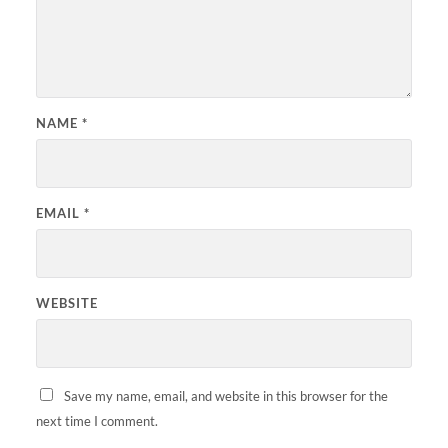
NAME
*
EMAIL
*
WEBSITE
Save my name, email, and website in this browser for the
next time I comment.