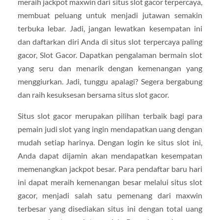
meraih jackpot maxwin dari situs slot gacor terpercaya,
membuat peluang untuk menjadi jutawan semakin
terbuka lebar. Jadi, jangan lewatkan kesempatan ini
dan daftarkan diri Anda di situs slot terpercaya paling
gacor, Slot Gacor. Dapatkan pengalaman bermain slot
yang seru dan menarik dengan kemenangan yang
menggiurkan. Jadi, tunggu apalagi? Segera bergabung
dan raih kesuksesan bersama situs slot gacor.
Situs slot gacor merupakan pilihan terbaik bagi para
pemain judi slot yang ingin mendapatkan uang dengan
mudah setiap harinya. Dengan login ke situs slot ini,
Anda dapat dijamin akan mendapatkan kesempatan
memenangkan jackpot besar. Para pendaftar baru hari
ini dapat meraih kemenangan besar melalui situs slot
gacor, menjadi salah satu pemenang dari maxwin
terbesar yang disediakan situs ini dengan total uang