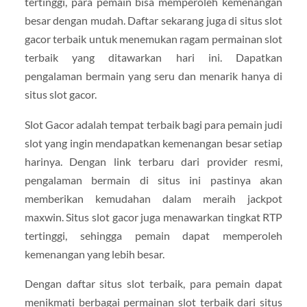
tertinggi, para pemain bisa memperoleh kemenangan
besar dengan mudah. Daftar sekarang juga di situs slot
gacor terbaik untuk menemukan ragam permainan slot
terbaik yang ditawarkan hari ini. Dapatkan
pengalaman bermain yang seru dan menarik hanya di
situs slot gacor.
Slot Gacor adalah tempat terbaik bagi para pemain judi
slot yang ingin mendapatkan kemenangan besar setiap
harinya. Dengan link terbaru dari provider resmi,
pengalaman bermain di situs ini pastinya akan
memberikan kemudahan dalam meraih jackpot
maxwin. Situs slot gacor juga menawarkan tingkat RTP
tertinggi, sehingga pemain dapat memperoleh
kemenangan yang lebih besar.
Dengan daftar situs slot terbaik, para pemain dapat
menikmati berbagai permainan slot terbaik dari situs