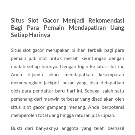
Situs Slot Gacor Menjadi Rekomendasi
Bagi Para Pemain Mendapatkan Uang
Setiap Harinya
Situs slot gacor merupakan pilihan terbaik bagi para
pemain judi slot untuk meraih keuntungan dengan
mudah setiap harinya. Dengan login ke situs slot ini,
Anda dijamin akan mendapatkan kesempatan
memenangkan jackpot besar yang bisa didapatkan
oleh para pendaftar baru hari ini. Sebagai salah satu
pemenang dari maxwin terbesar yang disediakan oleh
situs slot gacor gampang menang, Anda berpotensi
memperoleh total uang hingga ratusan juta rupiah.
Bukti dari banyaknya anggota yang telah berhasil