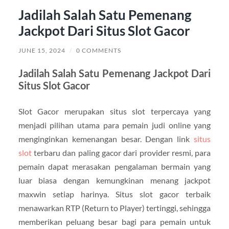
Jadilah Salah Satu Pemenang
Jackpot Dari Situs Slot Gacor
JUNE 15, 2024
/
0 COMMENTS
Jadilah Salah Satu Pemenang Jackpot Dari
Situs Slot Gacor
Slot Gacor merupakan situs slot terpercaya yang
menjadi pilihan utama para pemain judi online yang
menginginkan kemenangan besar. Dengan link
situs
slot
terbaru dan paling gacor dari provider resmi, para
pemain dapat merasakan pengalaman bermain yang
luar biasa dengan kemungkinan menang jackpot
maxwin setiap harinya. Situs slot gacor terbaik
menawarkan RTP (Return to Player) tertinggi, sehingga
memberikan peluang besar bagi para pemain untuk