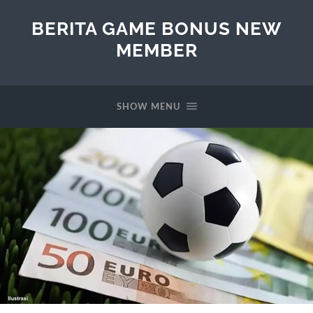
BERITA GAME BONUS NEW
MEMBER
SHOW MENU