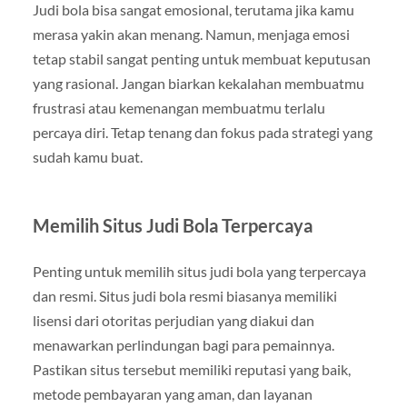
Judi bola bisa sangat emosional, terutama jika kamu
merasa yakin akan menang. Namun, menjaga emosi
tetap stabil sangat penting untuk membuat keputusan
yang rasional. Jangan biarkan kekalahan membuatmu
frustrasi atau kemenangan membuatmu terlalu
percaya diri. Tetap tenang dan fokus pada strategi yang
sudah kamu buat.
Memilih Situs Judi Bola Terpercaya
Penting untuk memilih situs judi bola yang terpercaya
dan resmi. Situs judi bola resmi biasanya memiliki
lisensi dari otoritas perjudian yang diakui dan
menawarkan perlindungan bagi para pemainnya.
Pastikan situs tersebut memiliki reputasi yang baik,
metode pembayaran yang aman, dan layanan