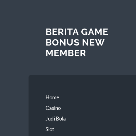
BERITA GAME
BONUS NEW
MEMBER
Home
Casino
Judi Bola
Slot