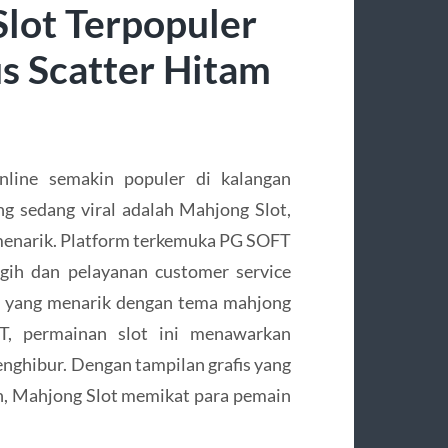
lot Terpopuler
s Scatter Hitam
online semakin populer di kalangan
ng sedang viral adalah Mahjong Slot,
 menarik. Platform terkemuka PG SOFT
gih dan pelayanan customer service
 yang menarik dengan tema mahjong
, permainan slot ini menawarkan
ghibur. Dengan tampilan grafis yang
an, Mahjong Slot memikat para pemain