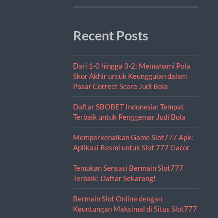
Recent Posts
Dari 1-0 hingga 3-2: Memahami Pola
Skor Akhir untuk Keunggulan dalam
Pasar Correct Score Judi Bola
Daftar SBOBET Indonesia: Tempat
Terbaik untuk Penggemar Judi Bola
Memperkenalkan Game Slot777 Apk:
Aplikasi Resmi untuk Slot 777 Gacor
Temukan Sensasi Bermain Slot777
Terbaik: Daftar Sekarang!
Bermain Slot Online dengan
Keuntungan Maksimal di Situs Slot777