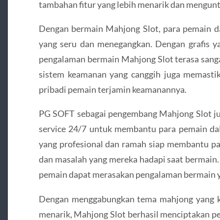
tambahan fitur yang lebih menarik dan mengun
Dengan bermain Mahjong Slot, para pemain da
yang seru dan menegangkan. Dengan grafis ya
pengalaman bermain Mahjong Slot terasa sanga
sistem keamanan yang canggih juga memastik
pribadi pemain terjamin keamanannya.
PG SOFT sebagai pengembang Mahjong Slot j
service 24/7 untuk membantu para pemain dal
yang profesional dan ramah siap membantu p
dan masalah yang mereka hadapi saat bermain.
pemain dapat merasakan pengalaman bermain y
Dengan menggabungkan tema mahjong yang kla
menarik, Mahjong Slot berhasil menciptakan p