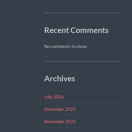
Recent Comments
No comments to show.
Archives
July 2026
December 2025
November 2025