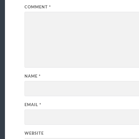
COMMENT
*
NAME
*
EMAIL
*
WEBSITE