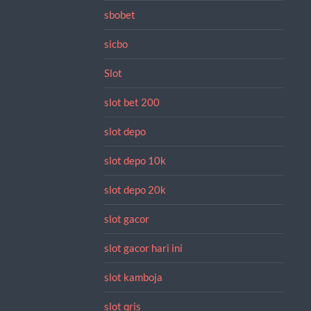
sbobet
sicbo
Slot
slot bet 200
slot depo
slot depo 10k
slot depo 20k
slot gacor
slot gacor hari ini
slot kamboja
slot qris