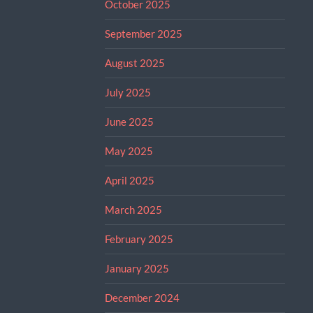
October 2025
September 2025
August 2025
July 2025
June 2025
May 2025
April 2025
March 2025
February 2025
January 2025
December 2024