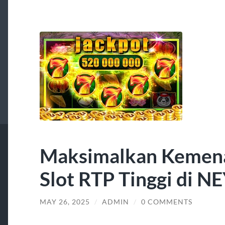
Maksimalkan Kemen
Slot RTP Tinggi di
MAY 26, 2025
/
ADMIN
/
0 COMMENTS