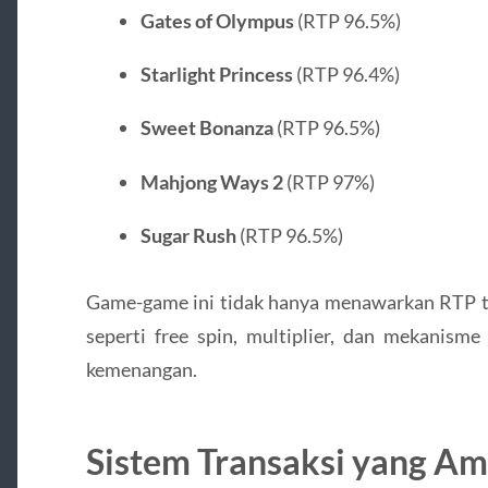
Gates of Olympus
(RTP 96.5%)
Starlight Princess
(RTP 96.4%)
Sweet Bonanza
(RTP 96.5%)
Mahjong Ways 2
(RTP 97%)
Sugar Rush
(RTP 96.5%)
Game-game ini tidak hanya menawarkan RTP tin
seperti free spin, multiplier, dan mekanism
kemenangan.
Sistem Transaksi yang A