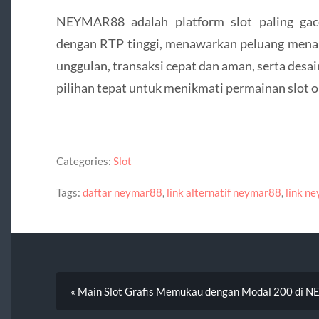
NEYMAR88 adalah platform slot paling gac
dengan RTP tinggi, menawarkan peluang menan
unggulan, transaksi cepat dan aman, serta des
pilihan tepat untuk menikmati permainan slot on
Categories:
Slot
Tags:
daftar neymar88
,
link alternatif neymar88
,
link n
« Main Slot Grafis Memukau dengan Modal 200 di