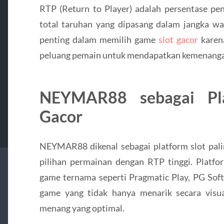
RTP (Return to Player) adalah persentase pe
total taruhan yang dipasang dalam jangka wa
penting dalam memilih game
slot gacor
karena
peluang pemain untuk mendapatkan kemenangan
NEYMAR88 sebagai Pla
Gacor
NEYMAR88 dikenal sebagai platform slot pali
pilihan permainan dengan RTP tinggi. Platfo
game ternama seperti Pragmatic Play, PG Sof
game yang tidak hanya menarik secara visu
menang yang optimal.