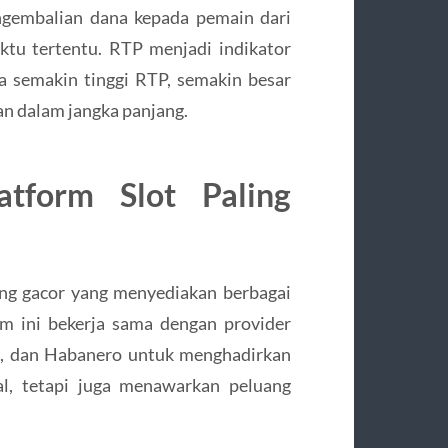
ngembalian dana kepada pemain dari
ktu tertentu. RTP menjadi indikator
 semakin tinggi RTP, semakin besar
 dalam jangka panjang.
tform Slot Paling
ng gacor yang menyediakan berbagai
rm ini bekerja sama dengan provider
t, dan Habanero untuk menghadirkan
al, tetapi juga menawarkan peluang