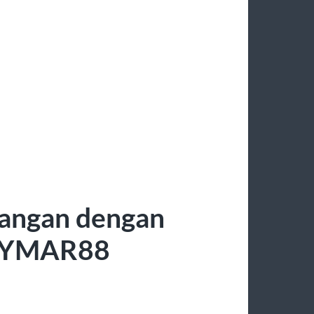
angan dengan
 NEYMAR88