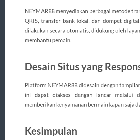
NEYMAR88 menyediakan berbagai metode trans
QRIS, transfer bank lokal, dan dompet digita
dilakukan secara otomatis, didukung oleh laya
membantu pemain.
Desain Situs yang Respons
Platform NEYMAR88 didesain dengan tampilan
ini dapat diakses dengan lancar melalui 
memberikan kenyamanan bermain kapan saja dan
Kesimpulan