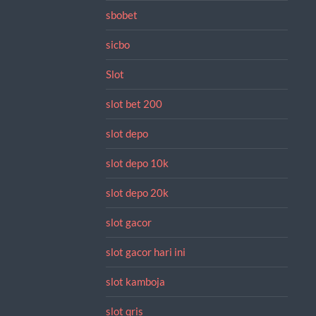
sbobet
sicbo
Slot
slot bet 200
slot depo
slot depo 10k
slot depo 20k
slot gacor
slot gacor hari ini
slot kamboja
slot qris