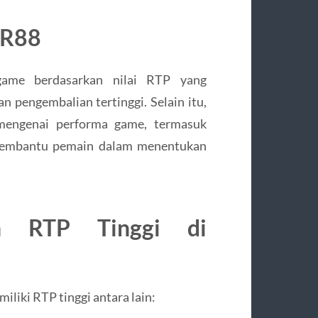
AR88
ame berdasarkan nilai RTP yang
pengembalian tertinggi. Selain itu,
 mengenai performa game, termasuk
 membantu pemain dalam menentukan
n RTP Tinggi di
iki RTP tinggi antara lain: