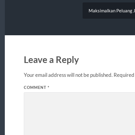
Maksimalkan Peluang J
Leave a Reply
Your email address will not be published.
Required 
COMMENT
*