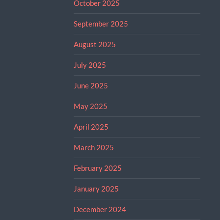
October 2025
September 2025
August 2025
July 2025
June 2025
May 2025
April 2025
March 2025
February 2025
January 2025
December 2024