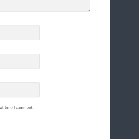
ext time I comment.