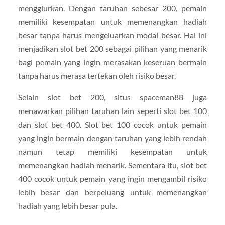
menggiurkan. Dengan taruhan sebesar 200, pemain
memiliki kesempatan untuk memenangkan hadiah
besar tanpa harus mengeluarkan modal besar. Hal ini
menjadikan slot bet 200 sebagai pilihan yang menarik
bagi pemain yang ingin merasakan keseruan bermain
tanpa harus merasa tertekan oleh risiko besar.
Selain slot bet 200, situs spaceman88 juga
menawarkan pilihan taruhan lain seperti slot bet 100
dan slot bet 400. Slot bet 100 cocok untuk pemain
yang ingin bermain dengan taruhan yang lebih rendah
namun tetap memiliki kesempatan untuk
memenangkan hadiah menarik. Sementara itu, slot bet
400 cocok untuk pemain yang ingin mengambil risiko
lebih besar dan berpeluang untuk memenangkan
hadiah yang lebih besar pula.