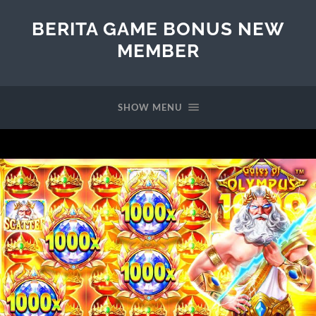
BERITA GAME BONUS NEW
MEMBER
SHOW MENU