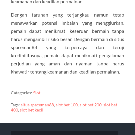
keamanan dan keadilan permainan.
Dengan taruhan yang terjangkau namun tetap
menawarkan potensi imbalan yang menggiurkan,
pemain dapat menikmati keseruan bermain tanpa
harus mengambil risiko besar. Dengan bermain di situs
spaceman88 yang terpercaya dan teruji
kredibilitasnya, pemain dapat menikmati pengalaman
perjudian yang aman dan nyaman tanpa harus
khawatir tentang keamanan dan keadilan permainan.
Categories:
Slot
Tags:
situs spaceman88
,
slot bet 100
,
slot bet 200
,
slot bet
400
,
slot bet kecil