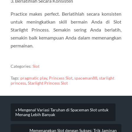
3. Berlatihlah Secara Konsisten
Practice makes perfect. Berlatihlah secara konsisten
untuk meningkatkan skill bermain Anda di Slot
Starlight Princess. Semakin sering Anda berlatih,
semakin baik kemampuan Anda dalam memenangkan
permainan.
Categories:
Slot
Tags:
pragmatic play
,
Princess Slot
,
spaceman88
,
starlight
princess
,
Starlight Princess Slot
« Mengenal Variasi Taruhan di Spaceman Slot untuk
Menang Lebih Banyak
Memenangkan Slot dengan Sukses: Trik Jaminan