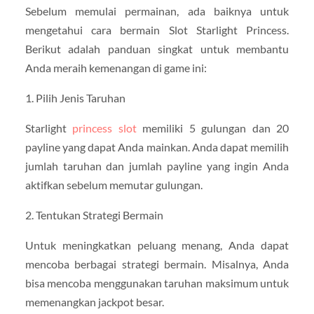
Sebelum memulai permainan, ada baiknya untuk
mengetahui cara bermain Slot Starlight Princess.
Berikut adalah panduan singkat untuk membantu
Anda meraih kemenangan di game ini:
1. Pilih Jenis Taruhan
Starlight
princess slot
memiliki 5 gulungan dan 20
payline yang dapat Anda mainkan. Anda dapat memilih
jumlah taruhan dan jumlah payline yang ingin Anda
aktifkan sebelum memutar gulungan.
2. Tentukan Strategi Bermain
Untuk meningkatkan peluang menang, Anda dapat
mencoba berbagai strategi bermain. Misalnya, Anda
bisa mencoba menggunakan taruhan maksimum untuk
memenangkan jackpot besar.