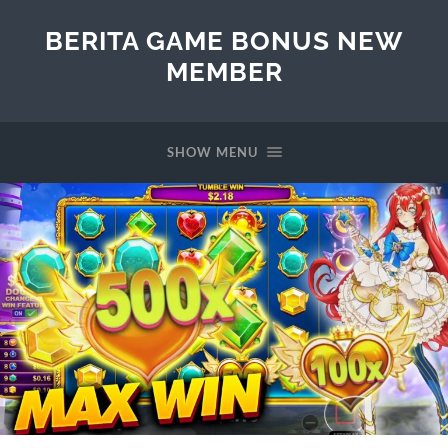
BERITA GAME BONUS NEW
MEMBER
SHOW MENU