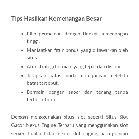
Tips Hasilkan Kemenangan Besar
Pilih permainan dengan tingkat kemenangan
tinggi.
Manfaatkan fitur bonus yang ditawarkan oleh
situs.
Atur strategi bermain yang tepat dan disiplin.
Tetapkan batas modal dan jangan melebihi
batas tersebut.
Bermain dengan sabar dan tenang tanpa
terburu-buru.
Dengan menggunakan situs slot seperti Situs Slot
Gacor Nexus Engine Terbaru yang menggunakan slot
server Thailand dan nexus slot engine, para pemain