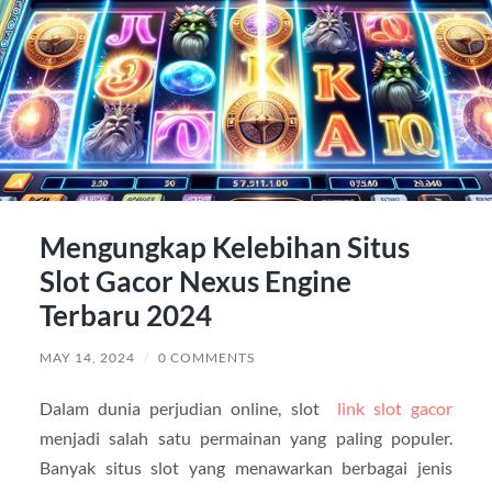
Mengungkap Kelebihan Situs
Slot Gacor Nexus Engine
Terbaru 2024
MAY 14, 2024
/
0 COMMENTS
Dalam dunia perjudian online, slot
link slot gacor
menjadi salah satu permainan yang paling populer.
Banyak situs slot yang menawarkan berbagai jenis