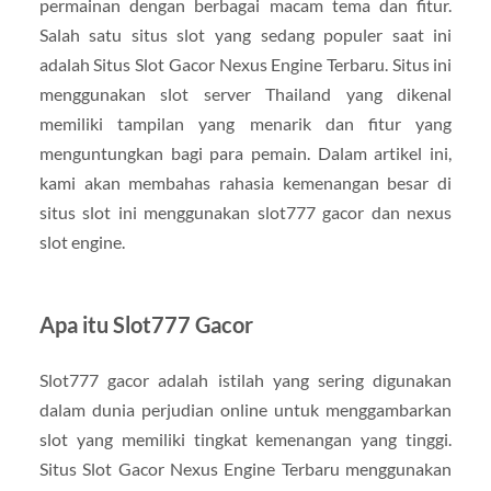
permainan dengan berbagai macam tema dan fitur.
Salah satu situs slot yang sedang populer saat ini
adalah Situs Slot Gacor Nexus Engine Terbaru. Situs ini
menggunakan slot server Thailand yang dikenal
memiliki tampilan yang menarik dan fitur yang
menguntungkan bagi para pemain. Dalam artikel ini,
kami akan membahas rahasia kemenangan besar di
situs slot ini menggunakan slot777 gacor dan nexus
slot engine.
Apa itu Slot777 Gacor
Slot777 gacor adalah istilah yang sering digunakan
dalam dunia perjudian online untuk menggambarkan
slot yang memiliki tingkat kemenangan yang tinggi.
Situs Slot Gacor Nexus Engine Terbaru menggunakan