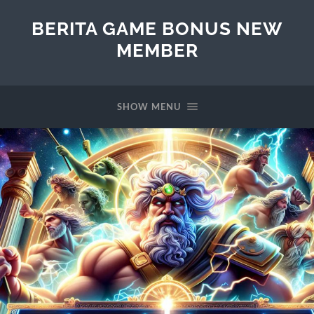
BERITA GAME BONUS NEW
MEMBER
SHOW MENU