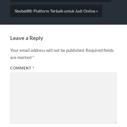
Sbobet88: Platform Terbaik untuk Judi Online »
Leave a Reply
Your email address will not be published.
Required fields
are marked
*
COMMENT
*