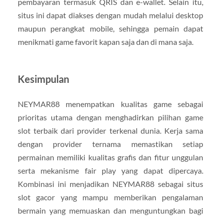
pembayaran termasuk QRIS dan e-wallet. Selain itu,
situs ini dapat diakses dengan mudah melalui desktop
maupun perangkat mobile, sehingga pemain dapat
menikmati game favorit kapan saja dan di mana saja.
Kesimpulan
NEYMAR88 menempatkan kualitas game sebagai
prioritas utama dengan menghadirkan pilihan game
slot terbaik dari provider terkenal dunia. Kerja sama
dengan provider ternama memastikan setiap
permainan memiliki kualitas grafis dan fitur unggulan
serta mekanisme fair play yang dapat dipercaya.
Kombinasi ini menjadikan NEYMAR88 sebagai situs
slot gacor yang mampu memberikan pengalaman
bermain yang memuaskan dan menguntungkan bagi