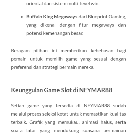
oriental dan sistem multi-level win.
Buffalo King Megaways
dari Blueprint Gaming,
yang dikenal dengan fitur megaways dan
potensi kemenangan besar.
Beragam pilihan ini memberikan kebebasan bagi
pemain untuk memilih game yang sesuai dengan
preferensi dan strategi bermain mereka.
Keunggulan Game Slot di NEYMAR88
Setiap game yang tersedia di NEYMAR88 sudah
melalui proses seleksi ketat untuk memastikan kualitas
terbaik. Grafik yang memukau, animasi halus, serta
suara latar yang mendukung suasana permainan