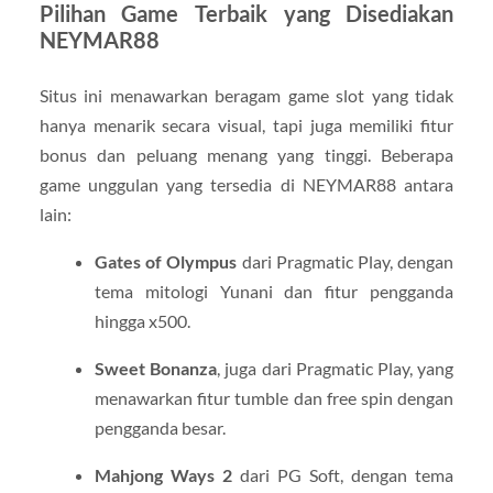
Pilihan Game Terbaik yang Disediakan
NEYMAR88
Situs ini menawarkan beragam game slot yang tidak
hanya menarik secara visual, tapi juga memiliki fitur
bonus dan peluang menang yang tinggi. Beberapa
game unggulan yang tersedia di NEYMAR88 antara
lain:
Gates of Olympus
dari Pragmatic Play, dengan
tema mitologi Yunani dan fitur pengganda
hingga x500.
Sweet Bonanza
, juga dari Pragmatic Play, yang
menawarkan fitur tumble dan free spin dengan
pengganda besar.
Mahjong Ways 2
dari PG Soft, dengan tema