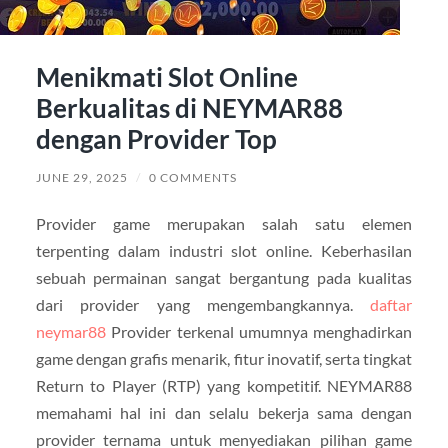
Menikmati Slot Online
Berkualitas di NEYMAR88
dengan Provider Top
JUNE 29, 2025
/
0 COMMENTS
Provider game merupakan salah satu elemen
terpenting dalam industri slot online. Keberhasilan
sebuah permainan sangat bergantung pada kualitas
dari provider yang mengembangkannya.
daftar
neymar88
Provider terkenal umumnya menghadirkan
game dengan grafis menarik, fitur inovatif, serta tingkat
Return to Player (RTP) yang kompetitif. NEYMAR88
memahami hal ini dan selalu bekerja sama dengan
provider ternama untuk menyediakan pilihan game