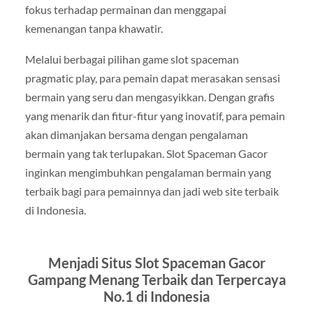
fokus terhadap permainan dan menggapai
kemenangan tanpa khawatir.
Melalui berbagai pilihan game slot spaceman
pragmatic play, para pemain dapat merasakan sensasi
bermain yang seru dan mengasyikkan. Dengan grafis
yang menarik dan fitur-fitur yang inovatif, para pemain
akan dimanjakan bersama dengan pengalaman
bermain yang tak terlupakan. Slot Spaceman Gacor
inginkan mengimbuhkan pengalaman bermain yang
terbaik bagi para pemainnya dan jadi web site terbaik
di Indonesia.
Menjadi Situs Slot Spaceman Gacor
Gampang Menang Terbaik dan Terpercaya
No.1 di Indonesia