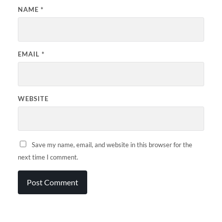
NAME
*
EMAIL
*
WEBSITE
Save my name, email, and website in this browser for the
next time I comment.