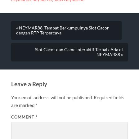
« NEYMAR88, Tempat Berkumpulnya Slot Gacor
dengan RTP Terpercaya
Slot Gacor dan Game Interaktif Terbaik Ada di
NEYMAR88 »
Leave a Reply
Your email address will not be published.
Required fields
are marked
*
COMMENT
*