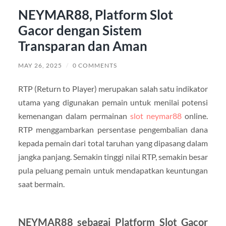
NEYMAR88, Platform Slot
Gacor dengan Sistem
Transparan dan Aman
MAY 26, 2025
/
0 COMMENTS
RTP (Return to Player) merupakan salah satu indikator
utama yang digunakan pemain untuk menilai potensi
kemenangan dalam permainan
slot neymar88
online.
RTP menggambarkan persentase pengembalian dana
kepada pemain dari total taruhan yang dipasang dalam
jangka panjang. Semakin tinggi nilai RTP, semakin besar
pula peluang pemain untuk mendapatkan keuntungan
saat bermain.
NEYMAR88 sebagai Platform Slot Gacor