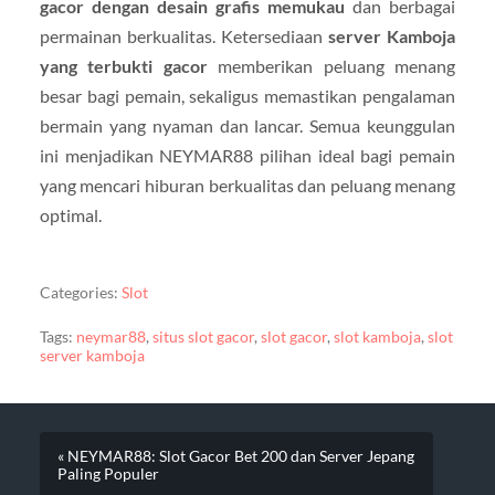
gacor dengan desain grafis memukau
dan berbagai
permainan berkualitas. Ketersediaan
server Kamboja
yang terbukti gacor
memberikan peluang menang
besar bagi pemain, sekaligus memastikan pengalaman
bermain yang nyaman dan lancar. Semua keunggulan
ini menjadikan NEYMAR88 pilihan ideal bagi pemain
yang mencari hiburan berkualitas dan peluang menang
optimal.
Categories:
Slot
Tags:
neymar88
,
situs slot gacor
,
slot gacor
,
slot kamboja
,
slot
server kamboja
« NEYMAR88: Slot Gacor Bet 200 dan Server Jepang
Paling Populer