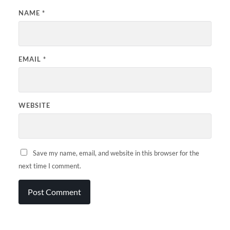
NAME
*
EMAIL
*
WEBSITE
Save my name, email, and website in this browser for the
next time I comment.