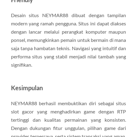
Desain situs NEYMAR88 dibuat dengan tampilan
modern yang ramah pengguna. Situs ini dapat diakses
dengan lancar melalui perangkat komputer maupun
ponsel, memungkinkan pemain untuk bermain di mana
saja tanpa hambatan teknis. Navigasi yang intuitif dan
performa situs yang stabil menjadi nilai tambah yang
signifikan.
Kesimpulan
NEYMAR88 berhasil membuktikan diri sebagai situs
slot gacor yang menghadirkan game dengan RTP
tertinggi dan kualitas permainan yang konsisten.
Dengan dukungan fitur unggulan, pilihan game dari
provider terpercaya, serta sistem transaksi yang aman,